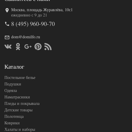
Москва, площадь Журавлёва, 10с1
Код товара
561-740
ежедневно с 9 до 21
GG-83200
Артикул
8 (495) 960-90-70
220
Ткань
Сатин
Размер
dom@domilfo.ru
200х220
пододеяльника
German
Производитель
Grass
(Австрия)
Каталог
Постельное белье
Подушки
Одеяла
Наматрасники
Пледы и покрывала
Детские товары
Полотенца
Коврики
Халаты и наборы