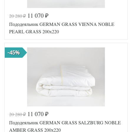
11 070
20 280
₽
₽
Код товара
561-780
Пододеяльник GERMAN GRASS VIENNA NOBLE
GG-63200
Артикул
220
PEARL GRASS 200х220
Ткань
Сатин
Размер
200х220
пододеяльника
-45%
German
Производитель
Grass
(Австрия)
11 070
20 280
₽
₽
Код товара
561-818
Пододеяльник GERMAN GRASS SALZBURG NOBLE
GG-70200
Артикул
220
AMBER GRASS 200х220