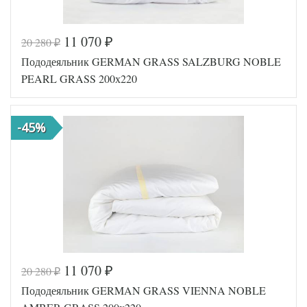
11 070
20 280
₽
₽
Пододеяльник GERMAN GRASS SALZBURG NOBLE
PEARL GRASS 200х220
-45%
11 070
20 280
₽
₽
Код товара
561-777
Пододеяльник GERMAN GRASS VIENNA NOBLE
GG-60200
Артикул
220