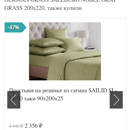
GRASS 200х220, также купили
-47%
Простыня на резинке из сатина SAILID SL-
11-90 хаки 90х200х25
2 356
4 440
₽
₽