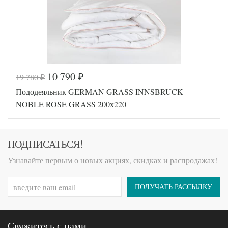
10 790
19 780
₽
₽
Код товара
561-731
Пододеяльник GERMAN GRASS INNSBRUCK
GG-82200
Артикул
220
NOBLE ROSE GRASS 200х220
Ткань
Сатин
Размер
200х220
пододеяльника
German
ПОДПИСАТЬСЯ!
Производитель
Grass
(Австрия)
Узнавайте первым о новых акциях, скидках и распродажах!
ПОЛУЧАТЬ РАССЫЛКУ
Свяжитесь с нами