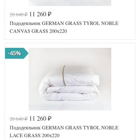
11 260
20 640
₽
₽
Код товара
561-830
Пододеяльник GERMAN GRASS TYROL NOBLE
GG-52002
Артикул
00
CANVAS GRASS 200х220
Ткань
Сатин
Размер
200х200
пододеяльника
-45%
German
Производитель
Grass
(Австрия)
11 260
20 640
₽
₽
Код товара
561-799
Пододеяльник GERMAN GRASS TYROL NOBLE
GG-69200
Артикул
220
LACE GRASS 200х220
Ткань
Сатин