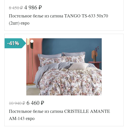
4 986
8 450
₽
₽
Код товара
514-879
Постельное белье из сатина TANGO TS-633 50х70
TT1480
Артикул
8
(2шт) евро
Ткань
Сатин
Размер
200х220
пододеяльника
-41%
Размер
220х245
простыни
Размер
50х70
наволочек
(2шт)
Tango
Производитель
(Китай)
6 460
10 940
₽
₽
Код товара
514-916
Постельное белье из сатина CRISTELLE AMANTE
TT1487
Артикул
5
AM-143 евро
Ткань
Сатин
Размер