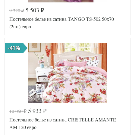
5 503
9 320
₽
₽
Код товара
515-083
Постельное белье из сатина TANGO TS-502 50х70
TT1492
Артикул
4
(2шт) евро
Ткань
Сатин
Размер
200х220
пододеяльника
-41%
Размер
220х245
простыни
Размер
50х70
наволочек
(2шт)
Tango
Производитель
(Китай)
5 933
10 050
₽
₽
Код товара
515-118
Постельное белье из сатина CRISTELLE AMANTE
TT2919
Артикул
4
AM-120 евро
Ткань
Сатин