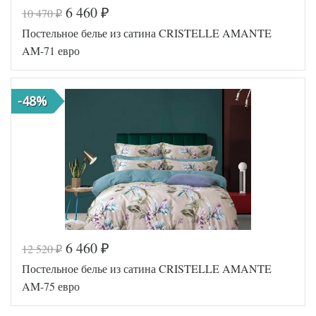
6 460
10 470
₽
₽
Код товара
575-127
Постельное белье из сатина CRISTELLE AMANTE
TT1194
Артикул
34
AM-71 евро
Ткань
Сатин
Размер
200х220
пододеяльника
-48%
Размер
230х250
простыни
50х70
Размер
(2шт),
наволочек
70х70
(2шт)
Cristelle
Производитель
(Китай)
6 460
12 520
₽
₽
Код товара
558-896
Постельное белье из сатина CRISTELLE AMANTE
TT1068
Артикул
91
AM-75 евро
Ткань
Сатин
Размер
200х220