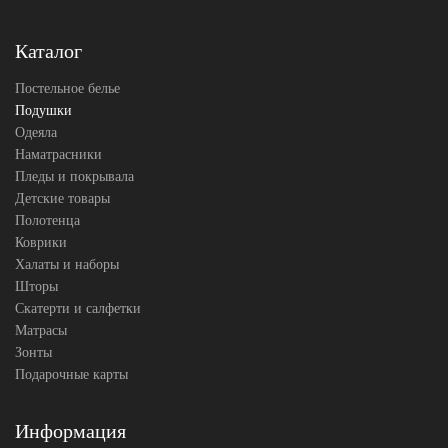
шерсть
Ткань
Полисатин
АльВиТек
Каталог
Производитель
(Россия)
Постельное белье
Подушки
Одеяла
Наматрасники
Пледы и покрывала
Детские товары
Полотенца
Коврики
Халаты и наборы
Шторы
Скатерти и салфетки
Матрасы
Зонты
Подарочные карты
Информация