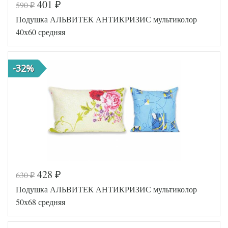
401
590
₽
₽
Подушка АЛЬВИТЕК АНТИКРИЗИС мультиколор
40х60 средняя
-32%
428
630
₽
₽
Код товара
546-605
Подушка АЛЬВИТЕК АНТИКРИЗИС мультиколор
AL460704
Артикул
8004388
50х68 средняя
Плотность
Средняя
Размер
40х60
подушки