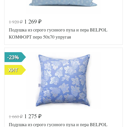
1 269
1 920
₽
₽
Код товара
556-185
Подушка из серого гусиного пуха и пера BELPOL
BP46300
Артикул
4657607
КОМФОРТ перо 50х70 упругая
6
Плотность
Упругая
Размер
50х68
подушки
-23%
Гусиный
Наполнитель
пух и
ХИТ
перо
Ткань
Тик
Belpol
Производитель
(Россия)
1 275
1 660
₽
₽
Код товара
575-725
Подушка из серого гусиного пуха и пера BELPOL
BP46300