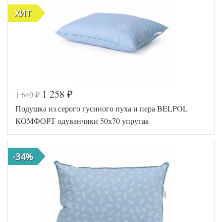
перо
ХИТ
Ткань
Тик
Легкие
Производитель
Сны
(Россия)
1 258
1 640
₽
₽
Код товара
545-311
Подушка из серого гусиного пуха и пера BELPOL
AL4607048005
Артикул
477
КОМФОРТ одуванчики 50х70 упругая
Плотность
Упругая
Размер
68х68
подушки
-34%
Лебяжий пух
Наполнитель
искусственный
Ткань
Тик
АльВиТек
Производитель
(Россия)