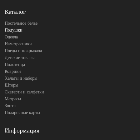
Наполнитель
пух и
перо
Каталог
Ткань
Тик
Belpol
Производитель
Постельное белье
(Россия)
Подушки
Одеяла
Наматрасники
Пледы и покрывала
Детские товары
Полотенца
Коврики
Халаты и наборы
Шторы
Скатерти и салфетки
Матрасы
Зонты
Подарочные карты
Информация