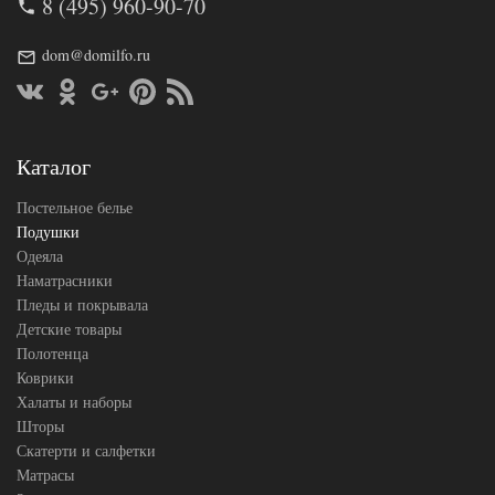
8 (495) 960-90-70
001530
Плотность
Упругая
Размер
dom@domilfo.ru
68х68
подушки
Наполнитель
Холфитекс
Ткань
Поликоттон
АльВиТек
Производитель
(Россия)
Каталог
Постельное белье
Подушки
Одеяла
Наматрасники
Пледы и покрывала
Детские товары
Полотенца
Коврики
Халаты и наборы
Шторы
Скатерти и салфетки
Матрасы