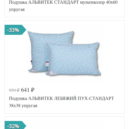
Подушка АЛЬВИТЕК СТАНДАРТ мультиколор 40х60
AL20008207
Артикул
82085
упругая
Плотность
Упругая
Размер
50х68
подушки
-33%
Наполнитель
Холлофайбер
Ткань
Спандбонд
АльВиТек
Производитель
(Россия)
641
950
₽
₽
Код товара
545-300
Подушка АЛЬВИТЕК ЛЕБЯЖИЙ ПУХ-СТАНДАРТ
AL4607048
Артикул
004340
38х38 упругая
Плотность
Упругая
Размер
40х60
подушки
-32%
Наполнитель
Холфитекс