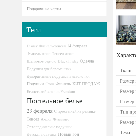
Подарочные карты
Теги
14 февраля
Disney
Фланель-тенсел
Фланель-люкс
Тенсел-люкс
Характ
Одеяла
Шелковое одеяло
Black Friday
Подушки для беременных
Ткань
Декоративные подушки и наволочки
Размер 
Подушки
ХИТ ПРОДАЖ
Сток
Фланель
Размер
Египетский хлопок Premium
Постельное белье
Размер
23 февраля
С простыней на резинке
Тип пр
Тенсел
Акция
Фламинго
Размер
Ортопедические подушки
Тема
Новый год
Детская подушка