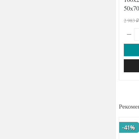
50х7
2 983
₽
Рекоме
-41%