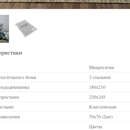
еристики
Микросатин
постельного белья
2-спальное
 пододеяльника
180х210
 простыни
220х245
остыни
Классическая
 наволочек
70х70 (2шт)
Цветы