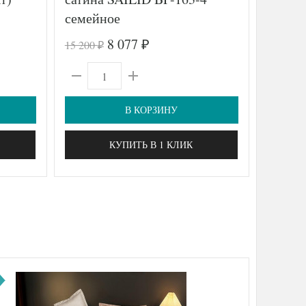
семейное
(2шт)
8 077
15 200
7 070
₽
₽
₽
В КОРЗИНУ
КУПИТЬ В 1 КЛИК