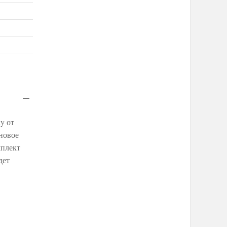
y от
новое
мплект
дет