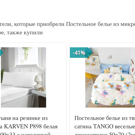
тели, которые приобрели Постельное белье из микр
ое, также купили
-41%
ыня на резинке из
Постельное белье из тв
на KARVEN P898 белая
сатина TANGO веселы
00х33 с наволочкой
динозаврики 50х70 (2ш