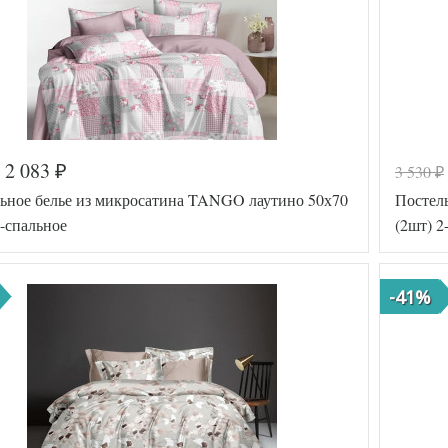
2 083
3 530
₽
₽
ьное белье из микросатина TANGO лаутино 50х70
Постел
2-спальное
(2шт) 2
-41%