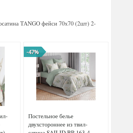
осатина TANGO фейси 70х70 (2шт) 2-
-47%
-55%
ил-
Постельное белье
Компл
е
двухстороннее из твил-
GERM
т)
сатина SAILID BP-163-4
BRILL