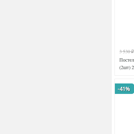
3 530
₽
Постел
(2шт) 
-41%