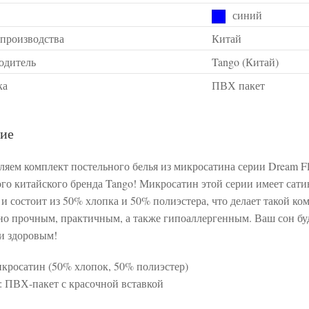
синий
 производства
Китай
одитель
Tango (Китай)
ка
ПВХ пакет
ие
ляем комплект постельного белья из микросатина серии Dream Fl
го китайского бренда Tango! Микросатин этой серии имеет сати
 и состоит из 50% хлопка и 50% полиэстера, что делает такой ко
но прочным, практичным, а также гипоаллергенным. Ваш сон бу
и здоровым!
икросатин (50% хлопок, 50% полиэстер)
: ПВХ-пакет с красочной вставкой