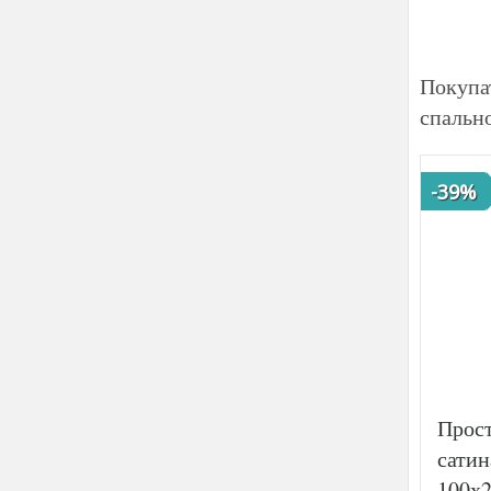
Покупа
спальн
-39%
Прост
сати
100х2