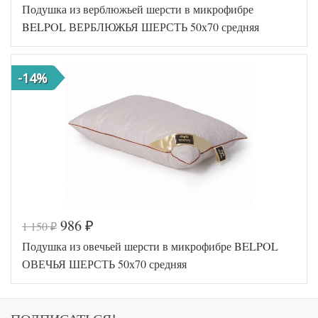
Подушка из верблюжьей шерсти в микрофибре
AL46070480
Артикул
11560
BELPOL ВЕРБЛЮЖЬЯ ШЕРСТЬ 50х70 средняя
Плотность
Средняя
Размер
50х68
подушки
-14%
Лаванда /
Наполнитель
Холфитекс
Ткань
Микрофибра
АльВиТек
Производитель
(Россия)
986
1 150
₽
₽
Код товара
547-324
Подушка из овечьей шерсти в микрофибре BELPOL
BP46071457
Артикул
55367
ОВЕЧЬЯ ШЕРСТЬ 50х70 средняя
Плотность
Средняя
Размер
50х68
подушки
Верблюжья