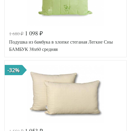
1 098
1 680
₽
₽
Код товара
342-500
Подушка из бамбука в хлопке стеганая Легкие Сны
AL4607048013
Артикул
571
БАМБУК 38х60 средняя
Плотность
Средняя
Размер
50х68
подушки
-32%
Лебяжий пух
Наполнитель
искусственный
Ткань
Микрофибра
АльВиТек
Производитель
(Россия)
1 053