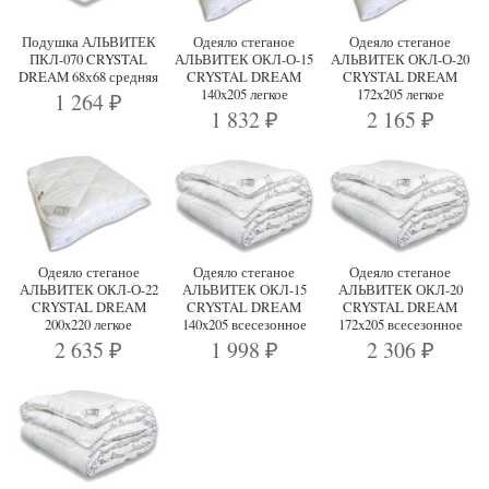
Подушка АЛЬВИТЕК
Одеяло стеганое
Одеяло стеганое
ПКЛ-070 CRYSTAL
АЛЬВИТЕК ОКЛ-О-15
АЛЬВИТЕК ОКЛ-О-20
DREAM 68х68 средняя
CRYSTAL DREAM
CRYSTAL DREAM
140x205 легкое
172x205 легкое
1 264
₽
1 832
2 165
₽
₽
Одеяло стеганое
Одеяло стеганое
Одеяло стеганое
АЛЬВИТЕК ОКЛ-О-22
АЛЬВИТЕК ОКЛ-15
АЛЬВИТЕК ОКЛ-20
CRYSTAL DREAM
CRYSTAL DREAM
CRYSTAL DREAM
200x220 легкое
140x205 всесезонное
172x205 всесезонное
2 635
1 998
2 306
₽
₽
₽