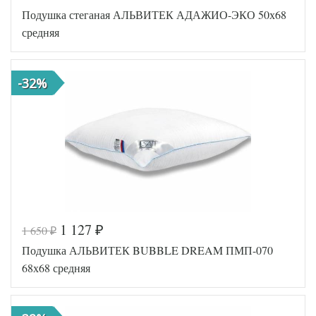
Код товара
356-800
Подушка стеганая АЛЬВИТЕК АДАЖИО-ЭКО 50х68
AL46070480
Артикул
08553
средняя
Плотность
Средняя
Размер
50х68
подушки
-32%
Бамбуковое
Наполнитель
волокно
Ткань
Микрофибра
АльВиТек
Производитель
(Россия)
1 127
1 650
₽
₽
Код товара
545-297
Подушка АЛЬВИТЕК BUBBLE DREAM ПМП-070
AL4607048007
Артикул
976
68х68 средняя
Плотность
Средняя
Размер
50х68
подушки