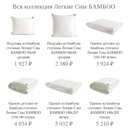
Вся коллекция Легкие Сны БАМБОО
Подушка из бамбука
Подушка из бамбука
Одеяло детское из
стеганая Легкие Сны
стеганая Легкие Сны
бамбука стеганое
БАМБОО 50х68
БАМБОО 68х68
Легкие Сны БАМБОО
средняя
средняя
110х140 легкое
1 927
2 380
3 924
₽
₽
₽
Одеяло детское из
Одеяло из бамбука
Одеяло из бамбука
бамбука стеганое
стеганое Легкие Сны
стеганое Легкие Сны
Легкие Сны БАМБОО
БАМБОО 140х205
БАМБОО 140х205
110х140 теплое
легкое
теплое
4 034
5 032
5 210
₽
₽
₽