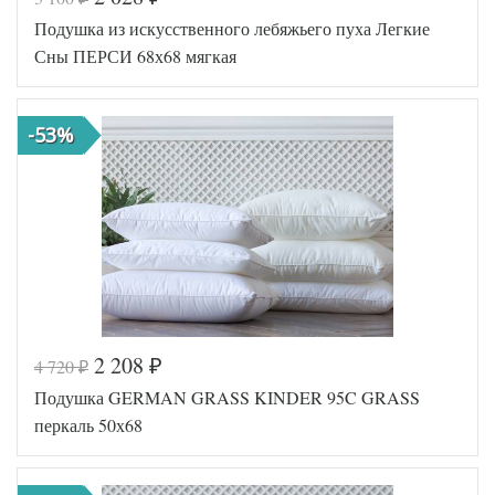
Код товара
520-886
Подушка из искусственного лебяжьего пуха Легкие
Артикул
GG-BP-4060C
Плотность
Мягкая
Сны ПЕРСИ 68х68 мягкая
Размер
40х60
подушки
Силиконизированное
Наполнитель
-53%
волокно
Ткань
Перкаль
German Grass
Производитель
(Австрия)
2 208
4 720
₽
₽
Код товара
337-600
Подушка GERMAN GRASS KINDER 95C GRASS
AGD-77(42)07-
Артикул
ЛП
перкаль 50х68
Плотность
Мягкая
Размер
68х68
подушки