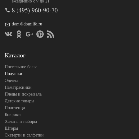
ежедневно с 9 до 21
Артикул
GG-107114
8 (495) 960-90-70
Плотность
Мягкая
Размер
50х68
подушки
dom@domilfo.ru
Силиконизированное
Наполнитель
волокно
Ткань
Сатин
German Grass
Производитель
(Австрия)
Каталог
Постельное белье
Подушки
Одеяла
Наматрасники
Пледы и покрывала
Детские товары
Полотенца
Коврики
Халаты и наборы
Шторы
Скатерти и салфетки