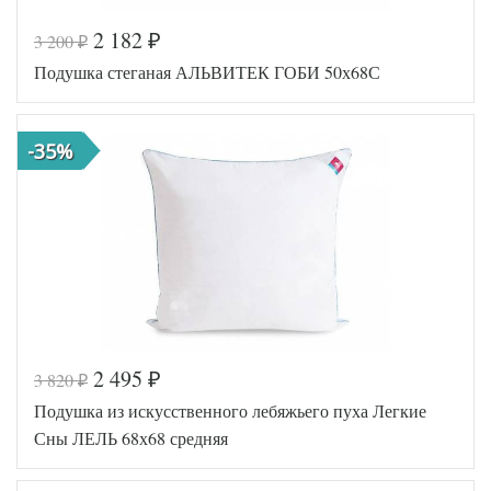
2 182
3 200
₽
₽
Код товара
337-900
Подушка стеганая АЛЬВИТЕК ГОБИ 50х68С
AGD-77(42)03-
Артикул
ЛП
Плотность
Средняя
Размер
68х68
-35%
подушки
Лебяжий пух
Наполнитель
искусственный
Ткань
Сатин
Легкие Сны
Производитель
(Россия)
2 495
3 820
₽
₽
Код товара
358-200
Подушка из искусственного лебяжьего пуха Легкие
AL4607048
Артикул
006504
Сны ЛЕЛЬ 68х68 средняя
Плотность
Средняя
Размер
50х68