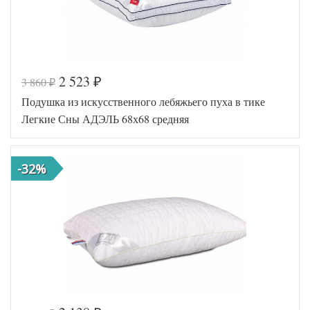
2 523
3 860
₽
₽
Код товара
547-180
Подушка из искусственного лебяжьего пуха в тике
BP46300
Артикул
4657610
Легкие Сны АДЭЛЬ 68х68 средняя
6
Плотность
Средняя
Размер
68х68
подушки
-32%
Гусиный
Наполнитель
пух и
перо
Ткань
Тик
Belpol
Производитель
(Россия)