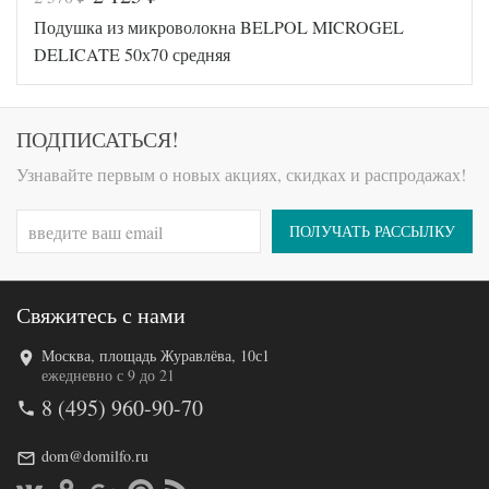
Код товара
547-315
Подушка из микроволокна BELPOL MICROGEL
BP4607
Артикул
1457571
DELICATE 50х70 средняя
18
Плотность
Средняя
Размер
68х68
подушки
ПОДПИСАТЬСЯ!
Овечья
Наполнитель
шерсть
Узнавайте первым о новых акциях, скидках и распродажах!
Ткань
Тик
Belpol
Производитель
(Россия)
ПОЛУЧАТЬ РАССЫЛКУ
Свяжитесь с нами
Москва, площадь Журавлёва, 10с1
Код товара
572-633
ежедневно с 9 до 21
BP4670105309
Артикул
8 (495) 960-90-70
399
Плотность
Средняя
Размер
dom@domilfo.ru
48х68
подушки