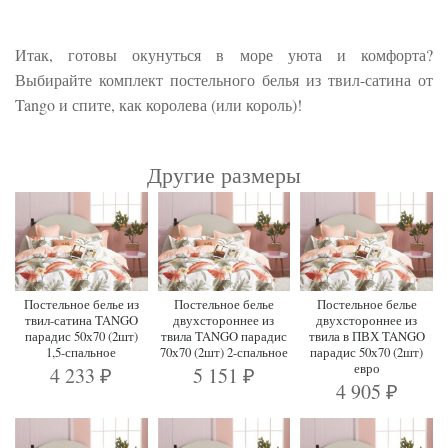
Итак, готовы окунуться в море уюта и комфорта?
Выбирайте комплект постельного белья из твил-сатина от
Tango и спите, как королева (или король)!
Другие размеры
Постельное белье из
Постельное белье
Постельное белье
твил-сатина TANGO
двухстороннее из
двухстороннее из
парадис 50х70 (2шт)
твила TANGO парадис
твила в ПВХ TANGO
1,5-спальное
70х70 (2шт) 2-спальное
парадис 50х70 (2шт)
евро
4 233
5 151
₽
₽
4 905
₽