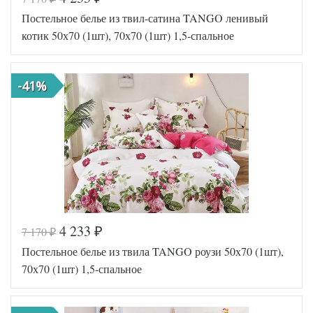
Код товара
577-788
Постельное белье из твил-сатина TANGO ленивый
TT1251
Артикул
13
котик 50х70 (1шт), 70х70 (1шт) 1,5-спальное
Ткань
Твил
Размер
150х200
пододеяльника
-41%
Размер
180х230
простыни
Размер
50х70
наволочек
(2шт)
Tango
Производитель
(Китай)
4 233
7 170
₽
₽
Код товара
577-929
Постельное белье из твила TANGO роузи 50х70 (1шт),
TT1237
Артикул
61
70х70 (1шт) 1,5-спальное
Ткань
Твил
Размер
150х200
пододеяльника