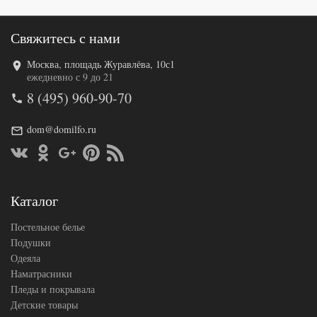
(Китай)
Свяжитесь с нами
Москва, площадь Журавлёва, 10с1
Код товара
574-472
ежедневно с 9 до 21
TT1185
Артикул
8 (495) 960-90-70
03
Ткань
Твил
Размер
dom@domilfo.ru
150х200
пододеяльника
Размер
180х230
простыни
50х70
Размер
(1шт),
Каталог
наволочек
70х70
(1шт)
Постельное белье
Tango
Производитель
(Китай)
Подушки
Одеяла
Наматрасники
Пледы и покрывала
Детские товары