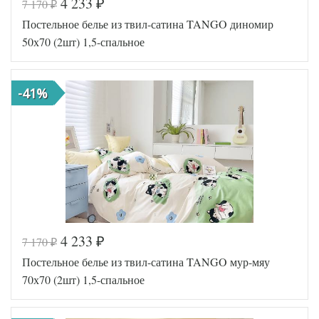
4 233
7 170
₽
₽
Код товара
578-295
Постельное белье из твил-сатина TANGO диномир
TT1251
Артикул
34
50х70 (2шт) 1,5-спальное
Ткань
Твил
Размер
150х200
пододеяльника
-41%
Размер
180х230
простыни
Размер
70х70
наволочек
(2шт)
Tango
Производитель
(Китай)
4 233
7 170
₽
₽
Код товара
577-829
Постельное белье из твил-сатина TANGO мур-мяу
TT1243
Артикул
45
70х70 (2шт) 1,5-спальное
Ткань
Твил
Размер
150х200
пододеяльника