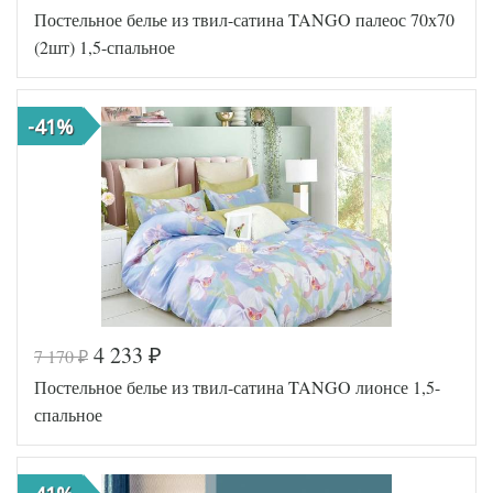
Постельное белье из твил-сатина TANGO палеос 70х70
TT1243
Артикул
63
(2шт) 1,5-спальное
Ткань
Твил
Размер
150х200
пододеяльника
-41%
Размер
180х230
простыни
Размер
70х70
наволочек
(2шт)
Tango
Производитель
(Китай)
4 233
7 170
₽
₽
Код товара
577-814
Постельное белье из твил-сатина TANGO лионсе 1,5-
TT1246
Артикул
87
спальное
Ткань
Твил
Размер
150х200
пододеяльника
Размер