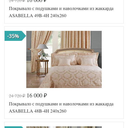
24 720
₽
₽
Код товара
519-701
Покрывало с подушками и наволочками из жаккарда
Артикул
TT15456
Ткань
Жаккард
ASABELLA 49B-4H 240х260
Размер пледа/
240х260
покрывала
Наполнитель
Хлопок
-35%
Размер
50х70
наволочек
(2шт)
Tango
Производитель
(Китай)
16 000
24 720
₽
₽
Код товара
518-757
Покрывало с подушками и наволочками из жаккарда
Артикул
49B-4H/a
Ткань
Жаккард
ASABELLA 48B-4H 240х260
Размер пледа/
240х260
покрывала
Наполнитель
Синтепон