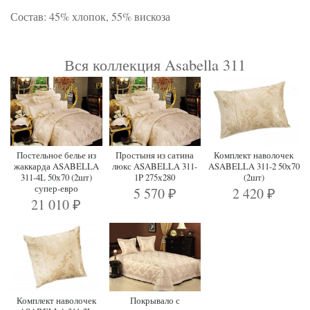
Состав: 45% хлопок, 55% вискоза
Вся коллекция Asabella 311
Постельное белье из
Простыня из сатина
Комплект наволочек
жаккарда ASABELLA
люкс ASABELLA 311-
ASABELLA 311-2 50х70
311-4L 50х70 (2шт)
1P 275х280
(2шт)
супер-евро
5 570
2 420
₽
₽
21 010
₽
Комплект наволочек
Покрывало с