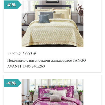
-41%
7 653
12 970
₽
₽
Покрывало с наволочками жаккардовое TANGO
AVANTI TJ-85 240х260
-41%