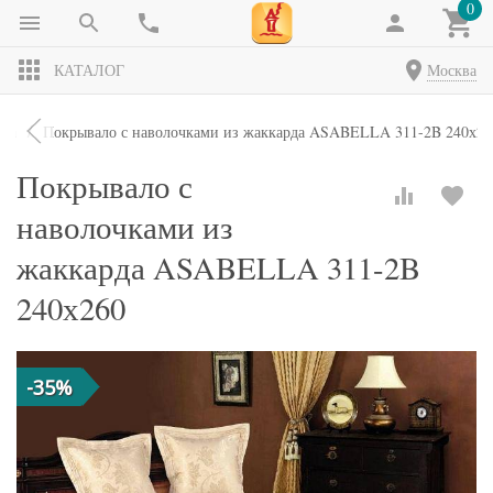
0
КАТАЛОГ
Москва
ала
Покрывало с наволочками из жаккарда ASABELLA 311-2B 240х26
Покрывало с
наволочками из
жаккарда ASABELLA 311-2B
240х260
-35%