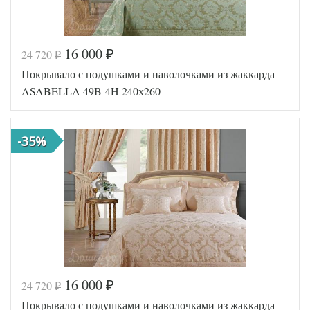
16 000
24 720
₽
₽
Код товара
519-701
Покрывало с подушками и наволочками из жаккарда
Артикул
TT15456
Ткань
Жаккард
ASABELLA 49B-4H 240х260
Размер пледа/
240х260
покрывала
Наполнитель
Хлопок
-35%
Размер
50х70
наволочек
(2шт)
Tango
Производитель
(Китай)
16 000
24 720
₽
₽
Код товара
518-757
Покрывало с подушками и наволочками из жаккарда
Артикул
49B-4H/a