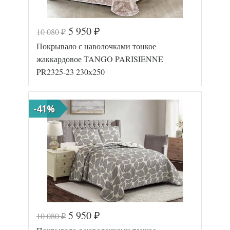
5 950
10 080
₽
₽
Покрывало с наволочками тонкое
жаккардовое TANGO PARISIENNE
PR2325-23 230х250
-41%
5 950
10 080
₽
₽
Код товара
572-705