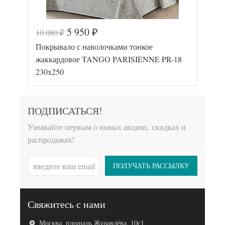
5 950
10 080
₽
₽
Код товара
550-554
Покрывало с наволочками тонкое
Артикул
TT88836
Ткань
Жаккард
жаккардовое TANGO PARISIENNE PR-18
Размер пледа/
230х250
230х250
покрывала
Размер
50х70
наволочек
(2шт)
Tango
ПОДПИСАТЬСЯ!
Производитель
(Китай)
Узнавайте первым о новых акциях, скидках и
распродажах!
ПОЛУЧАТЬ РАССЫЛКУ
Свяжитесь с нами
Код товара
550-448
Москва, площадь Журавлёва, 10с1