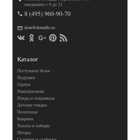
Артикул
TT73994
ежедневно с 9 до 21
Ткань
Жаккард
8 (495) 960-90-70
Размер пледа/
230х250
покрывала
Размер
50х70
dom@domilfo.ru
наволочек
(2шт)
Tango
Производитель
(Китай)
Каталог
Постельное белье
Подушки
Одеяла
Наматрасники
Пледы и покрывала
Детские товары
Полотенца
Коврики
Халаты и наборы
Шторы
Скатерти и салфетки