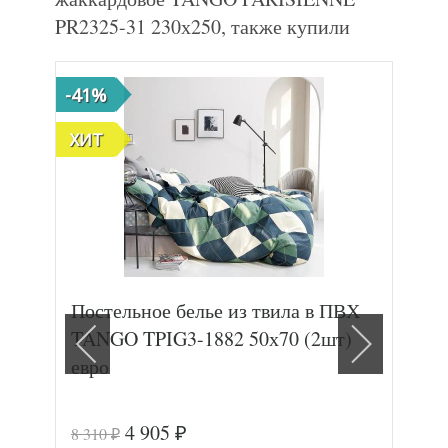
PR2325-31 230х250, также купили
-41%
-47
ХИТ
Постельное белье из твила в ПВХ
Пос
TANGO TPIG3-1882 50х70 (2шт)
сат
евро
4 905
8 310
17 
₽
₽