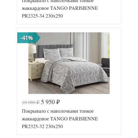
Покрывало с наволочками тонкое
Артикул
TT86093
Ткань
Жаккард
жаккардовое TANGO PARISIENNE
Размер пледа/
PR2325-34 230х250
230х250
покрывала
Размер
45х45
наволочек
(2шт)
Tango
-41%
Производитель
(Китай)
5 950
10 080
₽
₽
Код товара
560-888
Покрывало с наволочками тонкое
TT11189
Артикул
1
жаккардовое TANGO PARISIENNE
Ткань
Жаккард
PR2325-32 230х250
Размер пледа/
230х250
покрывала