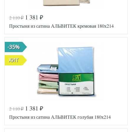
1 381
2 110
₽
₽
Код товара
516-793
Простыня из сатина АЛЬВИТЕК кремовая 180х214
AL460704
Артикул
8006849
Ткань
Сатин
Размер
180х214
-35%
простыни
АльВиТек
Производитель
(Россия)
ХИТ
1 381
2 110
₽
₽
Код товара
546-609
Простыня из сатина АЛЬВИТЕК голубая 180х214
AL460704
Артикул
8015735
Ткань
Сатин