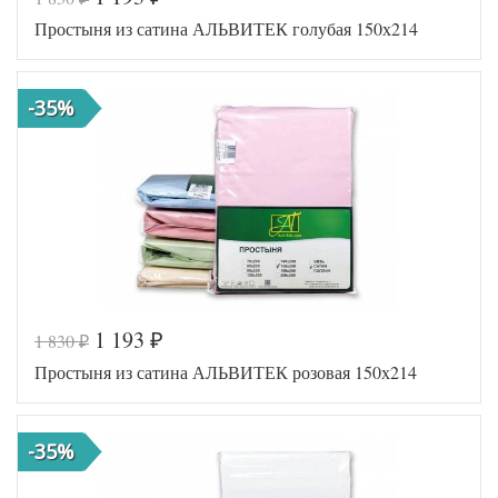
Простыня из сатина АЛЬВИТЕК голубая 150х214
-35%
1 193
1 830
₽
₽
Код товара
517-072
Простыня из сатина АЛЬВИТЕК розовая 150х214
AL460704
Артикул
8012598
Ткань
Сатин
Размер
150х214
-35%
простыни
АльВиТек
Производитель
(Россия)