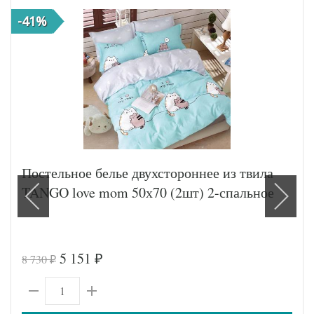
-41%
Постельное белье двухстороннее из твила
TANGO love mom 50х70 (2шт) 2-спальное
5 151
8 730
₽
₽