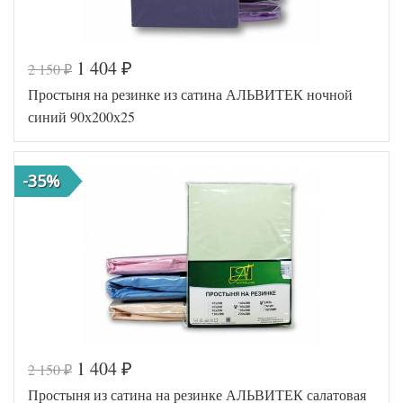
1 404
2 150
₽
₽
Код товара
516-675
Простыня на резинке из сатина АЛЬВИТЕК ночной
AL460704
Артикул
8016732
синий 90х200х25
Ткань
Сатин
90х200
Размер
(на
простыни
резинке)
-35%
АльВиТек
Производитель
(Россия)
1 404
2 150
₽
₽
Код товара
546-638
Простыня из сатина на резинке АЛЬВИТЕК салатовая
AL460704
Артикул