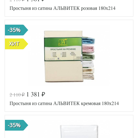
Простыня из сатина АЛЬВИТЕК розовая 180х214
-35%
ХИТ
1 381
2 110
₽
₽
Код товара
516-472
Простыня из сатина АЛЬВИТЕК кремовая 180х214
AL460704
Артикул
8012659
Ткань
Сатин
Размер
180х214
-35%
простыни
АльВиТек
Производитель
(Россия)