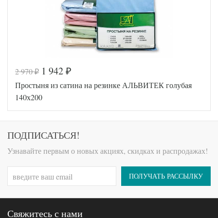
1 942
2 970
₽
₽
Код товара
546-621
Простыня из сатина на резинке АЛЬВИТЕК голубая
AL460704
Артикул
8020234
140х200
Ткань
Сатин
140х200
Размер
(на
простыни
резинке)
ПОДПИСАТЬСЯ!
АльВиТек
Производитель
(Россия)
Узнавайте первым о новых акциях, скидках и распродажах!
ПОЛУЧАТЬ РАССЫЛКУ
Свяжитесь с нами