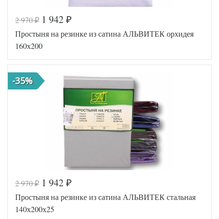
1 942
2 970
₽
₽
Код товара
516-745
Простыня на резинке из сатина АЛЬВИТЕК орхидея
AL460704
Артикул
8010488
160х200
Ткань
Сатин
140х200
Размер
(на
простыни
резинке)
-35%
АльВиТек
Производитель
(Россия)
1 942
2 970
₽
₽
Код товара
576-624
Простыня на резинке из сатина АЛЬВИТЕК стальная
AL200092
Артикул
5641089
140х200х25
Ткань
Сатин