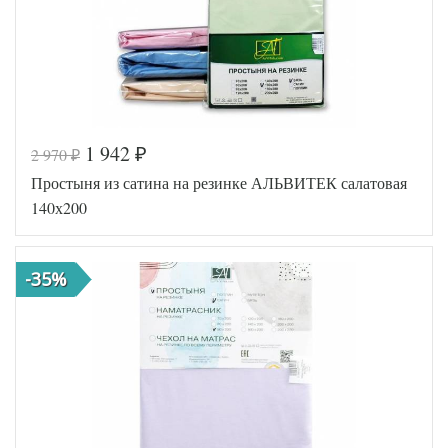
1 942
2 970
₽
₽
Код товара
546-631
Простыня из сатина на резинке АЛЬВИТЕК салатовая
AL200092
Артикул
5592152
140х200
Ткань
Сатин
140х200
Размер
(на
простыни
резинке)
-35%
АльВиТек
Производитель
(Россия)