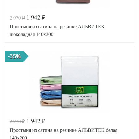
1 942
2 970
₽
₽
Простыня из сатина на резинке АЛЬВИТЕК
шоколадная 140х200
-35%
1 942
2 970
₽
₽
Код товара
516-680
Простыня из сатина на резинке АЛЬВИТЕК белая
AL460704
Артикул
8016770
140х200