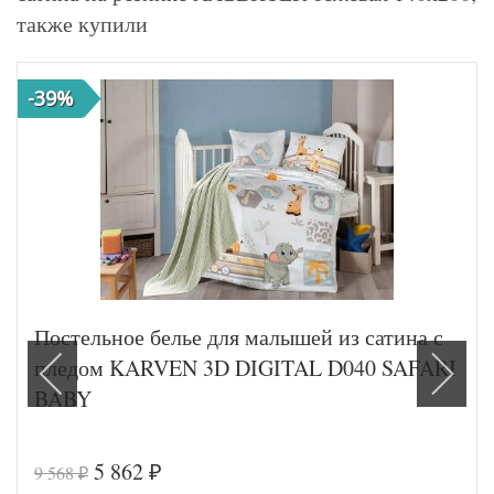
также купили
-39%
Постельное белье для малышей из сатина с
пледом KARVEN 3D DIGITAL D040 SAFARI
BABY
5 862
9 568
₽
₽