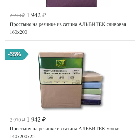
1 942
2 970
₽
₽
Код товара
558-342
Простыня на резинке из сатина АЛЬВИТЕК сливовая
AL460704
Артикул
8019641
160х200
Ткань
Сатин
140х200
Размер
(на
простыни
резинке)
-35%
АльВиТек
Производитель
(Россия)
1 942
2 970
₽
₽
Код товара
576-623
Простыня на резинке из сатина АЛЬВИТЕК мокко
AL200092
Артикул
5641102
140х200х25