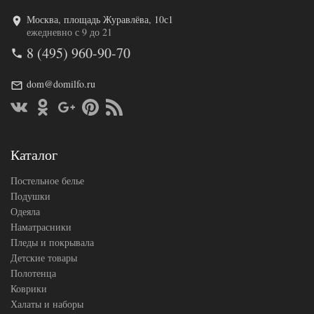
Москва, площадь Журавлёва, 10с1
Код товара
517-066
ежедневно с 9 до 21
AL460704
Артикул
8 (495) 960-90-70
8010464
Ткань
Сатин
140х200
dom@domilfo.ru
Размер
(на
простыни
резинке)
АльВиТек
Производитель
(Россия)
Каталог
Постельное белье
Подушки
Одеяла
Наматрасники
Пледы и покрывала
Детские товары
Полотенца
Коврики
Халаты и наборы