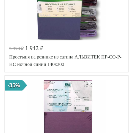
1 942
2 970
₽
₽
Код товара
576-622
Простыня на резинке из сатина АЛЬВИТЕК ПР-СО-Р-
AL200092
Артикул
5641096
НС ночной синий 140х200
Ткань
Сатин
140х200
Размер
(на
простыни
резинке)
-35%
АльВиТек
Производитель
(Россия)