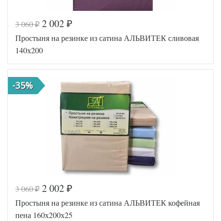
2 002
3 060
₽
₽
Код товара
516-586
Простыня на резинке из сатина АЛЬВИТЕК сливовая
AL460704
Артикул
8010518
140х200
Ткань
Сатин
160х200
Размер
(на
простыни
резинке)
-35%
АльВиТек
Производитель
(Россия)
2 002
3 060
₽
₽
Код товара
576-631
Простыня на резинке из сатина АЛЬВИТЕК кофейная
AL200092
Артикул
5641140
пена 160х200х25