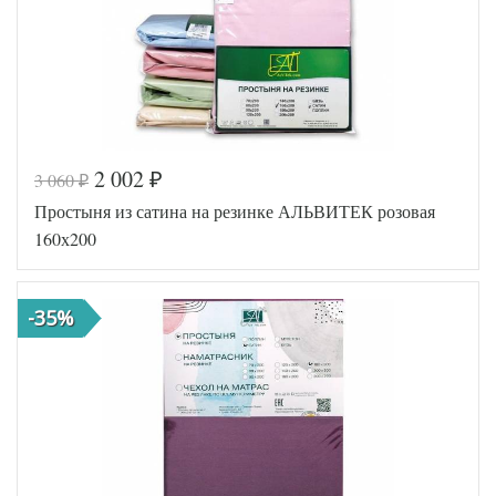
2 002
3 060
₽
₽
Код товара
516-651
Простыня из сатина на резинке АЛЬВИТЕК розовая
AL460704
Артикул
8016824
160х200
Ткань
Сатин
160х200
Размер
(на
простыни
резинке)
-35%
АльВиТек
Производитель
(Россия)