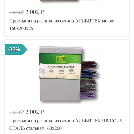
2 002
3 060
₽
₽
Код товара
576-621
Простыня на резинке из сатина АЛЬВИТЕК мокко
AL200092
Артикул
5641126
160х200х25
Ткань
Сатин
140х200
Размер
(на
простыни
резинке)
-35%
АльВиТек
Производитель
(Россия)
2 002
3 060
₽
₽
Код товара
546-627
Простыня на резинке из сатина АЛЬВИТЕК ПР-СО-Р-
AL460704
Артикул
8020265
СТАЛЬ стальная 160х200
Ткань
Сатин