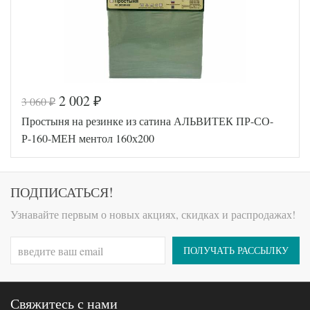
2 002
3 060
₽
₽
Код товара
576-620
Простыня на резинке из сатина АЛЬВИТЕК ПР-СО-
AL200092
Артикул
5641157
Р-160-МЕН ментол 160х200
Ткань
Сатин
140х200
Размер
(на
простыни
резинке)
ПОДПИСАТЬСЯ!
АльВиТек
Производитель
(Россия)
Узнавайте первым о новых акциях, скидках и распродажах!
ПОЛУЧАТЬ РАССЫЛКУ
Свяжитесь с нами