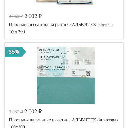
2 002
3 060
₽
₽
Простыня из сатина на резинке АЛЬВИТЕК голубая
160х200
-35%
2 002
3 060
₽
₽
Код товара
516-757
Простыня на резинке из сатина АЛЬВИТЕК бирюзовая
AL460704
Артикул
8010501
160х200