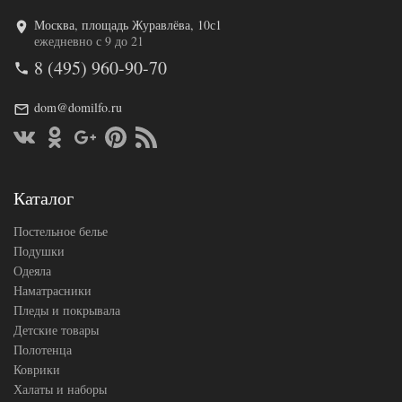
Москва, площадь Журавлёва, 10с1
Код товара
549-264
ежедневно с 9 до 21
AL200092
Артикул
8 (495) 960-90-70
5610108
Ткань
Сатин
160х200
dom@domilfo.ru
Размер
(на
простыни
резинке)
АльВиТек
Производитель
(Россия)
Каталог
Постельное белье
Подушки
Одеяла
Наматрасники
Пледы и покрывала
Детские товары
Полотенца
Коврики
Халаты и наборы