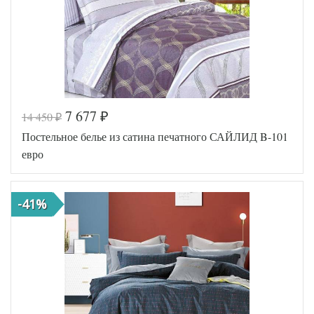
7 677
14 450
₽
₽
Постельное белье из сатина печатного САЙЛИД B-101
евро
-41%