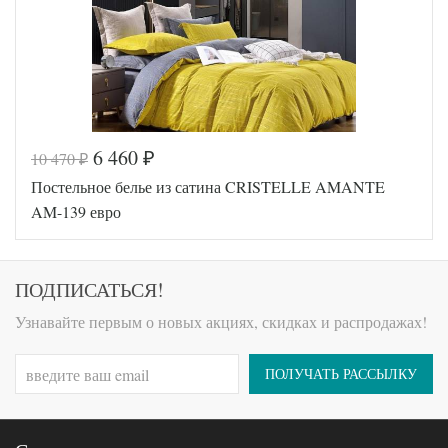
Размер
(2шт),
наволочек
70х70
(2шт)
Tango
Производитель
(Китай)
6 460
10 470
₽
₽
Код товара
575-044
Постельное белье из сатина CRISTELLE AMANTE
TT1194
Артикул
63
AM-139 евро
Ткань
Сатин
Размер
200х220
пододеяльника
Размер
ПОДПИСАТЬСЯ!
230х250
простыни
50х70
Узнавайте первым о новых акциях, скидках и распродажах!
Размер
(2шт),
наволочек
70х70
(2шт)
ПОЛУЧАТЬ РАССЫЛКУ
Tango
Производитель
(Китай)