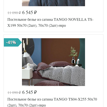
6 545
11 090
₽
₽
Код товара
515-362
Постельное белье из сатина TANGO NOVELLA TS-
SLD-B-
Артикул
101-3
X199 50х70 (2шт), 70х70 (2шт) евро
Ткань
Сатин
Размер
200х220
пододеяльника
-41%
Размер
230х250
простыни
50х70
Размер
(2шт),
наволочек
70х70
(2шт)
Sailid
Производитель
(Китай)
6 545
11 090
₽
₽
Код товара
558-071
Постельное белье из сатина TANGO TS04-X255 50х70
TT1057
Артикул
60
(2шт), 70х70 (2шт) евро