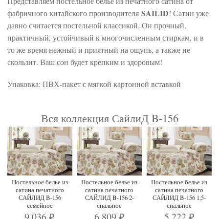
Представляем постельное белье из печатного сатина от
SAILID
фабричного китайского производителя
! Сатин уже
давно считается постельной классикой. Он прочный,
практичный, устойчивый к многочисленным стиркам, и в
то же время нежный и приятный на ощупь, а также не
скользит. Ваш сон будет крепким и здоровым!
Упаковка: ПВХ-пакет с мягкой картонной вставкой
Вся коллекция СайлиД B-156
Постельное белье из
Постельное белье из
Постельное белье из
сатина печатного
сатина печатного
сатина печатного
САЙЛИД B-156
САЙЛИД B-156 2-
САЙЛИД B-156 1,5-
семейное
спальное
спальное
9 036
6 809
5 222
₽
₽
₽