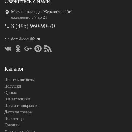
Свяжитесь с нами
Москва, площадь Журавлёва, 10с1
Код товара
575-047
ежедневно с 9 до 21
TT1194
Артикул
8 (495) 960-90-70
35
Ткань
Сатин
Размер
dom@domilfo.ru
200х220
пододеяльника
Размер
230х250
простыни
50х70
Размер
(2шт),
Каталог
наволочек
70х70
(2шт)
Постельное белье
Cristelle
Производитель
(Китай)
Подушки
Одеяла
Наматрасники
Пледы и покрывала
Детские товары
Полотенца
Коврики
Халаты и наборы