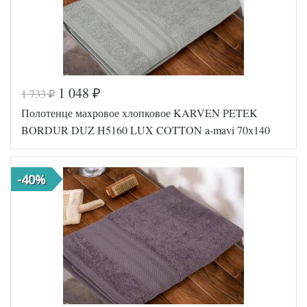
Производитель
(Турция)
1 048
1 733
₽
₽
Код товара
570-994
Полотенце махровое хлопковое KARVEN PETEK
FIR1256
Артикул
5000127
BORDUR DUZ H5160 LUX COTTON a-mavi 70х140
50
Количество
1
предметов
предмет
Размер
70х140
-40%
полотенец
(1шт)
Хлопок-
Ткань
Махра
Karven
Производитель
(Турция)