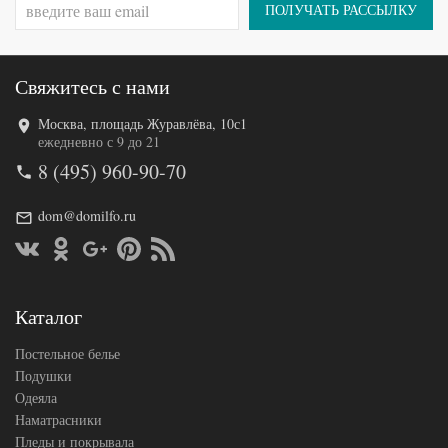
(Турция)
ПОЛУЧАТЬ РАССЫЛКУ
Свяжитесь с нами
Москва, площадь Журавлёва, 10с1
Код товара
571-348
ежедневно с 9 до 21
FIR1256
8 (495) 960-90-70
Артикул
5000144
61
Количество
1
dom@domilfo.ru
предметов
предмет
Размер
70х140
полотенец
(1шт)
Хлопок-
Ткань
Махра
Каталог
Karven
Производитель
(Турция)
Постельное белье
Подушки
Одеяла
Наматрасники
Пледы и покрывала