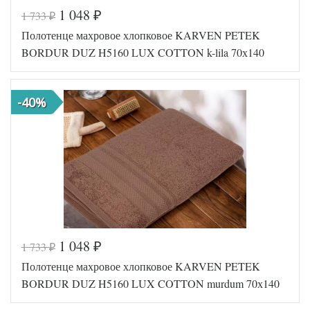
1 048
1 733
₽
₽
Код товара
570-999
Полотенце махровое хлопковое KARVEN PETEK
FIR1256
Артикул
5000127
BORDUR DUZ H5160 LUX COTTON k-lila 70х140
45
Количество
1
предметов
предмет
Размер
70х140
-40%
полотенец
(1шт)
Хлопок-
Ткань
Махра
Karven
Производитель
(Турция)
1 048
1 733
₽
₽
Код товара
571-459
Полотенце махровое хлопковое KARVEN PETEK
FIR1256
Артикул
5000127
BORDUR DUZ H5160 LUX COTTON murdum 70х140
49
Количество
1