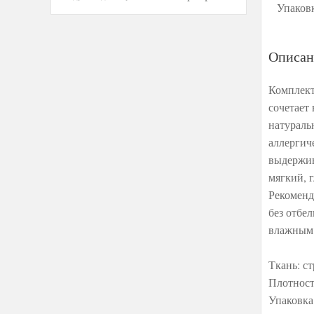
Упаков
Описан
Комплект
сочетает
натураль
аллергич
выдержив
мягкий, 
Рекоменд
без отбе
влажным 
Ткань: с
Плотность
Упаковка