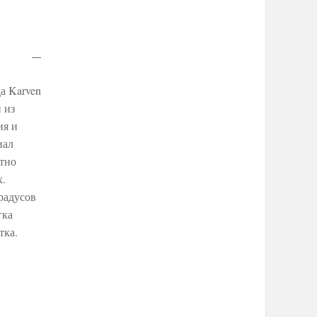
а Karven
 из
ия и
иал
ятно
х.
радусов
гка
тка.