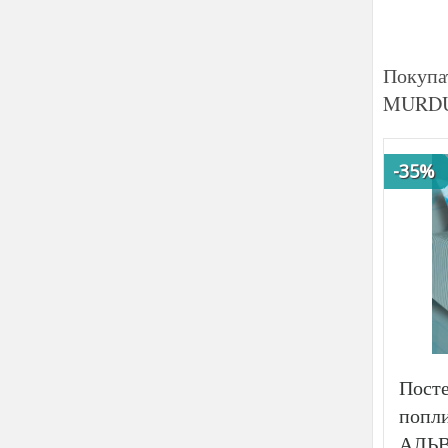
Покупа
MURDUM
-35%
Посте
попли
АЛЬВ