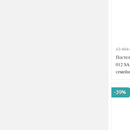
12 404
Постел
012 SA
семейн
-39%