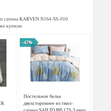
айп сатина KARVEN N164-SS-010
кже купили
-47%
-41%
Постельное белье
Постел
ЕК
двухстороннее из твил-
сатин
сатина SAILID BP-175-3 евро
бабочк