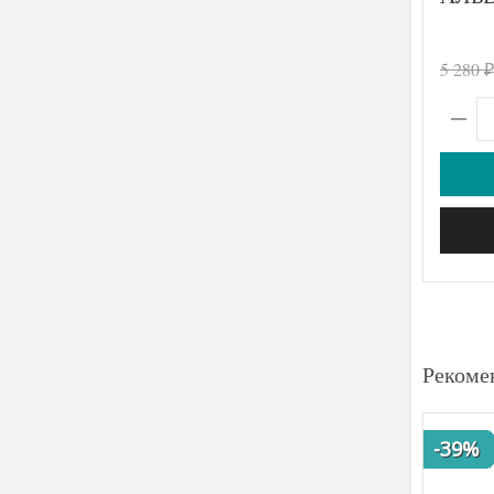
5 280
₽
Рекоме
-39%