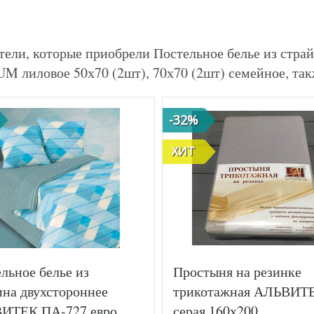
тели, которые приобрели Постельное белье из стр
 лиловое 50х70 (2шт), 70х70 (2шт) семейное, та
-32%
ХИТ
льное белье из
Простыня на резинке
на двухстороннее
трикотажная АЛЬВИТ
ИТЕК ПА-727 евро
серая 160х200