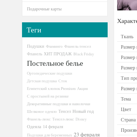
Подарочные карты
Характ
Теги
Ткань
Подушки
Размер 
Фламинго
Фланель-тенсел
ХИТ ПРОДАЖ
Фланель
Black Friday
Размер
Постельное белье
Размер
Ортопедические подушки
Тип пр
Детская подушка
Сток
Размер
Египетский хлопок Premium
Акция
С простыней на резинке
Тема
Декоративные подушки и наволочки
Цвет
Новый год
Тенсел
Шелковое одеяло
Страна
Фланель-люкс
Тенсел-люкс
Disney
Одеяла
14 февраля
Произв
23 февраля
Подушки для беременных