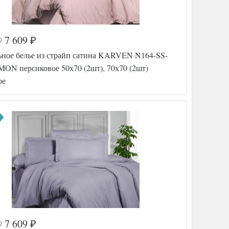
7 609
₽
₽
а
570-221
ьное белье из страйп сатина KARVEN N164-SS-
FIR8681
5693040
MON персиковое 50х70 (2шт), 70х70 (2шт)
17
ое
Сатин
люкс
160х220
ника
(2шт)
240х260
50х70
(2шт),
70х70
(2шт)
Karven
тель
(Турция)
7 609
₽
₽
а
570-469