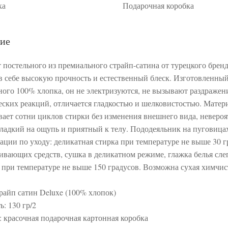
ка
Подарочная коробка
ие
 постельного из премиального страйп-сатина от турецкого бренд
 в себе высокую прочность и естественный блеск. Изготовленный
ного 100% хлопка, он не электризуются, не вызывают раздражен
еских реакций, отличается гладкостью и шелковистостью. Матер
ает сотни циклов стирки без изменения внешнего вида, неверо
гладкий на ощупь и приятный к телу. Пододеяльник на пуговица
ации по уходу: деликатная стирка при температуре не выше 30 г
ливающих средств, сушка в деликатном режиме, глажка белья сле
при температуре не выше 150 градусов. Возможна сухая химчис
трайп сатин Deluxe (100% хлопок)
: 130 гр/2
: красочная подарочная картонная коробка