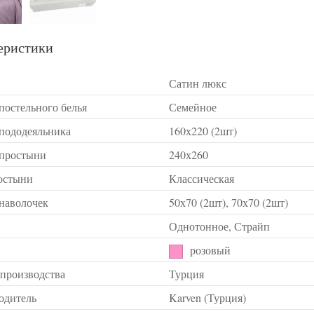
еристики
Сатин люкс
постельного белья
Семейное
 пододеяльника
160х220 (2шт)
 простыни
240х260
остыни
Классическая
 наволочек
50х70 (2шт), 70х70 (2шт)
Однотонное, Страйп
розовый
 производства
Турция
одитель
Karven (Турция)