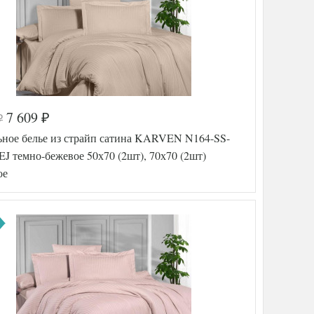
7 609
₽
₽
ьное белье из страйп сатина KARVEN N164-SS-
J темно-бежевое 50х70 (2шт), 70х70 (2шт)
ое