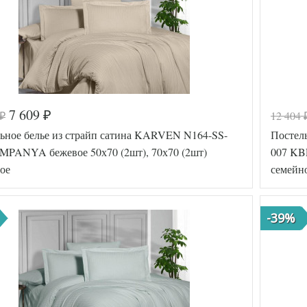
7 609
12 404
₽
₽
ьное белье из страйп сатина KARVEN N164-SS-
Постел
MPANYA бежевое 50х70 (2шт), 70х70 (2шт)
007 KBE
ое
семейн
-39%