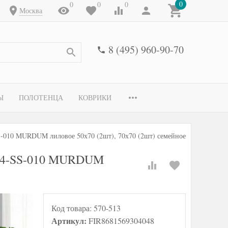
0
0
0
0
Москва
8 (495) 960-90-70
Ы
ПОЛОТЕНЦА
КОВРИКИ
S-010 MURDUM лиловое 50х70 (2шт), 70х70 (2шт) семейное
164-SS-010 MURDUM
Код товара:
570-513
Артикул:
FIR8681569304048