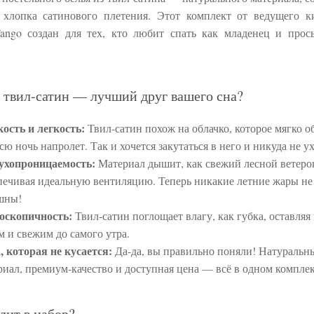
хлопка сатинового плетения. Этот комплект от ведущего к
ango создан для тех, кто любит спать как младенец и прос
 твил-сатин — лучший друг вашего сна?
ость и легкость:
Твил-сатин похож на облачко, которое мягко о
всю ночь напролет. Так и хочется закутаться в него и никуда не у
ухопроницаемость:
Материал дышит, как свежий лесной ветеро
печивая идеальную вентиляцию. Теперь никакие летние жары не
шны!
оскопичность:
Твил-сатин поглощает влагу, как губка, оставляя 
м и свежим до самого утра.
, которая не кусается:
Да-да, вы правильно поняли! Натуральн
риал, премиум-качество и доступная цена — всё в одном комплек
дит в набор?