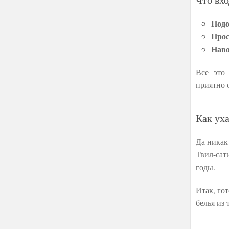
Подо
Про
Наво
Все это
приятно 
Как ух
Да никак
Твил-сат
годы.
Итак, го
белья из 