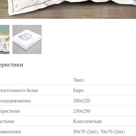
еристики
Твил
постельного белья
Евро
 пододеяльника
200х220
 простыни
230х250
остыни
Классическая
 наволочек
50х70 (2шт), 70х70 (2шт)