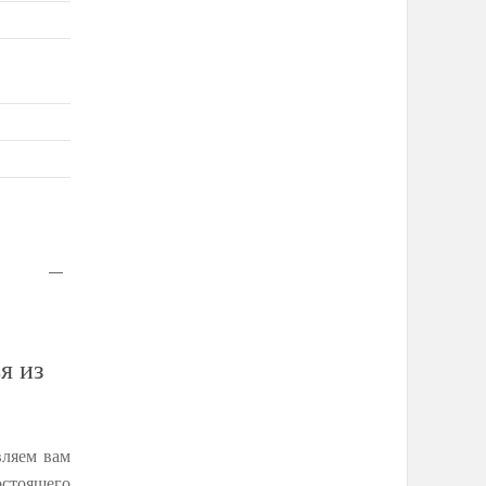
я из
вляем вам
остоящего