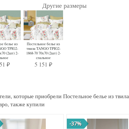
Другие размеры
ое белье из
Постельное белье из
NGO TPIG2-
твила TANGO TPIG2-
х70 (2шт) 2-
1868-70 70х70 (2шт) 2-
льное
спальное
151
5 151
₽
₽
тели, которые приобрели Постельное белье из твил
вро, также купили
-37%