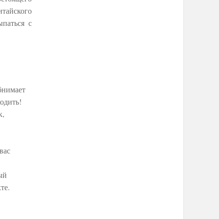
итайского
ыпаться с
бнимает
ходить!
к,
вас
ый
те.