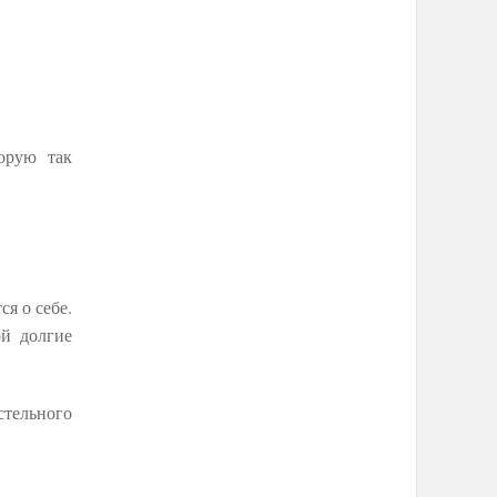
орую так
я о себе.
ой долгие
стельного