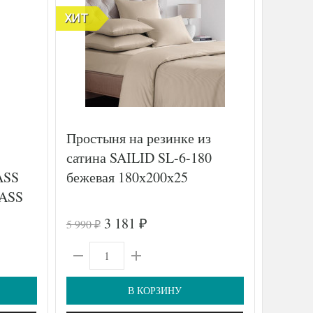
ХИТ
Простыня на резинке из
Постел
сатина SAILID SL-6-180
сатин
ASS
бежевая 180х200х25
50х70 
ASS
т)
3 181
5 990
7 170
₽
₽
₽
В КОРЗИНУ