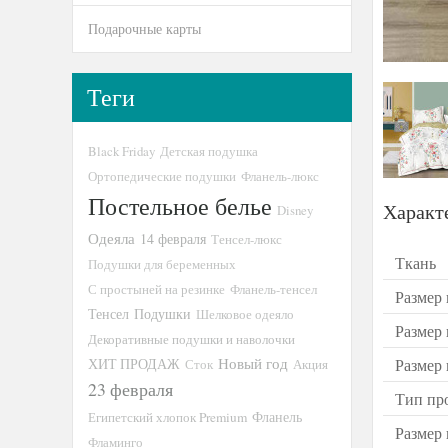
Подарочные карты
Теги
Black Friday
Детская подушка
Ортопедические подушки
Фланель-люкс
Постельное белье
Характ
Disney
Одеяла
14 февраля
Тенсел-люкс
Ткань
Подушки для беременных
С простыней на резинке
Фланель-тенсел
Размер 
Тенсел
Подушки
Шелковое одеяло
Размер
Декоративные подушки и наволочки
Новый год
ХИТ ПРОДАЖ
Размер
Сток
Акция
23 февраля
Тип пр
Египетский хлопок Premium
Фланель
Размер
Фламинго