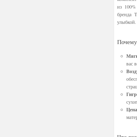
из 100% 
бренда T
улыбкой.
Почему
Мягк
вас 
Возд
обес
стра
Гигр
сухи
Цена
мате
Что вхо