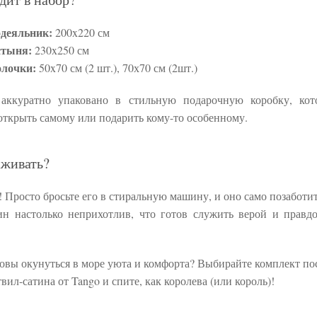
деяльник:
200x220 см
стыня:
230x250 см
лочки:
50x70 см (2 шт.), 70х70 см (2шт.)
 аккуратно упаковано в стильную подарочную коробку, кот
открыть самому или подарить кому-то особенному.
аживать?
! Просто бросьте его в стиральную машину, и оно само позаботитс
ин настолько неприхотлив, что готов служить верой и правд
товы окунуться в море уюта и комфорта? Выбирайте комплект по
твил-сатина от Tango и спите, как королева (или король)!