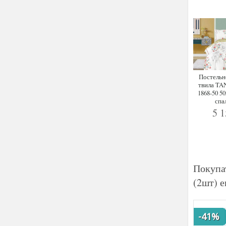
Постельн
твила TA
1868-50 50
спа
5 
Покупа
(2шт) е
-41%