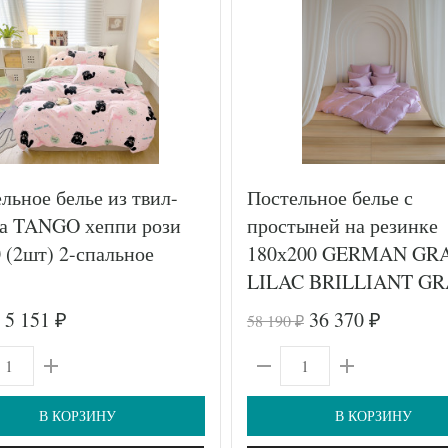
льное белье из твил-
Постельное белье с
на TANGO хеппи рози
простыней на резинке
 (2шт) 2-спальное
180х200 GERMAN GR
LILAC BRILLIANT GR
50х70 (2шт), 70х70 (2ш
5 151
36 370
58 190
₽
₽
₽
евро
В КОРЗИНУ
В КОРЗИНУ