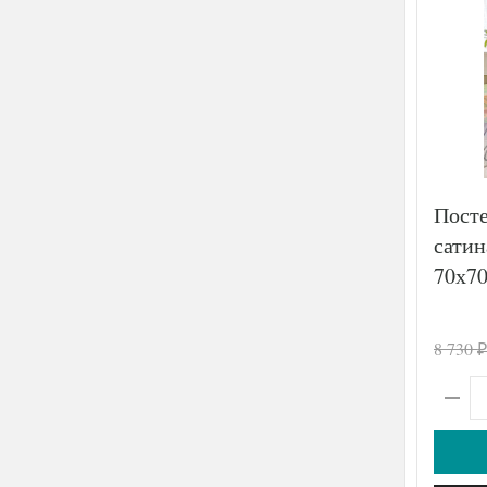
Посте
сати
70х70
8 730
₽