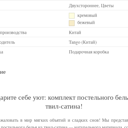
Двухстороннее, Цветы
кремовый
бежевый
 производства
Китай
одитель
Tango (Китай)
ка
Подарочная коробка
ие
арите себе уют: комплект постельного бель
твил-сатина!
жаловать в мир мягких объятий и сладких снов! Мы предста
 постельного белья из твил-сатина — натурального материала, с