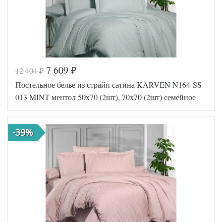
7 609
12 404
₽
₽
Постельное белье из страйп сатина KARVEN N164-SS-
013 MINT ментол 50х70 (2шт), 70х70 (2шт) семейное
-39%