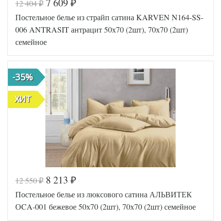
7 609
12 404
₽
₽
Код товара
570-691
Постельное белье из страйп сатина KARVEN N164-SS-
FIR8681
Артикул
5693039
006 ANTRASIT антрацит 50х70 (2шт), 70х70 (2шт)
66
семейное
Сатин
Ткань
люкс
Размер
160х220
пододеяльника
(2шт)
-35%
Размер
240х260
простыни
50х70
ХИТ
Размер
(2шт),
наволочек
70х70
(2шт)
Karven
Производитель
(Турция)
8 213
12 550
₽
₽
Код товара
570-638
Постельное белье из люксового сатина АЛЬВИТЕК
FIR8681
Артикул
5693040
ОCA-001 бежевое 50х70 (2шт), 70х70 (2шт) семейное
00
Сатин