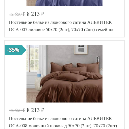
8 213
12 550
₽
₽
Код товара
574-539
Постельное белье из люксового сатина АЛЬВИТЕК
AL200092
Артикул
5647883
ОCA-007 лиловое 50х70 (2шт), 70х70 (2шт) семейное
Сатин
Ткань
люкс
Размер
145х215
пододеяльника
(2шт)
-35%
Размер
230х240
простыни
50х70
Размер
(2шт),
наволочек
70х70
(2шт)
АльВиТек
Производитель
(Россия)
8 213
12 550
₽
₽
Код товара
574-537
Постельное белье из люксового сатина АЛЬВИТЕК
AL200092
Артикул
5647906
ОCA-008 молочный шоколад 50х70 (2шт), 70х70 (2шт)