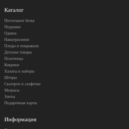
простыни
50х70
Каталог
Размер
(2шт),
наволочек
70х70
(2шт)
Постельное белье
АльВиТек
Подушки
Производитель
(Россия)
Одеяла
Наматрасники
Пледы и покрывала
Детские товары
Полотенца
Коврики
Халаты и наборы
Шторы
Скатерти и салфетки
Матрасы
Зонты
Подарочные карты
Информация