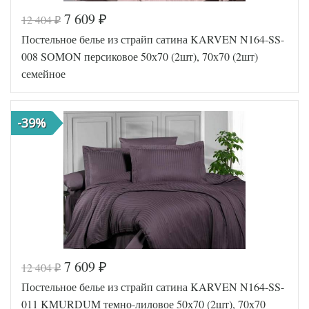
7 609
12 404
₽
₽
Код товара
570-369
Постельное белье из страйп сатина KARVEN N164-SS-
FIR1256
Артикул
5000135
008 SOMON персиковое 50х70 (2шт), 70х70 (2шт)
74
семейное
Сатин
Ткань
люкс
Размер
160х220
пододеяльника
(2шт)
-39%
Размер
240х260
простыни
50х70
Размер
(2шт),
наволочек
70х70
(2шт)
Karven
Производитель
(Турция)
7 609
12 404
₽
₽
Код товара
570-469
Постельное белье из страйп сатина KARVEN N164-SS-
FIR8681
Артикул
5693040
011 KMURDUM темно-лиловое 50х70 (2шт), 70х70