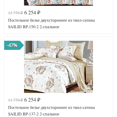
6 254
11 770
₽
₽
Код товара
573-048
Постельное белье двухстороннее из твил-сатина
SLD-BP
Артикул
-140-2
SAILID BP-150-2 2-спальное
Ткань
Твил
Размер
180х215
пододеяльника
-47%
Размер
220х250
простыни
50х70
Размер
(2шт),
наволочек
70х70
(2шт)
Sailid
Производитель
(Китай)
6 254
11 770
₽
₽
Код товара
575-569
Постельное белье двухстороннее из твил-сатина
SLD-BP
Артикул
-150-2
SAILID BP-137-2 2-спальное