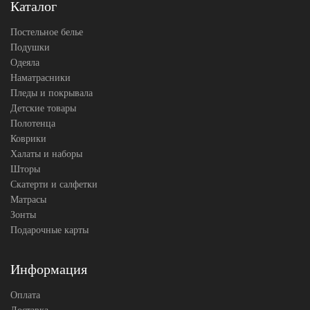
Каталог
наволочек
70х70
(2шт)
Постельное белье
Sailid
Производитель
(Китай)
Подушки
Одеяла
Наматрасники
Пледы и покрывала
Детские товары
Полотенца
Коврики
Халаты и наборы
Шторы
Скатерти и салфетки
Матрасы
Зонты
Подарочные карты
Информация
Оплата
Доставка