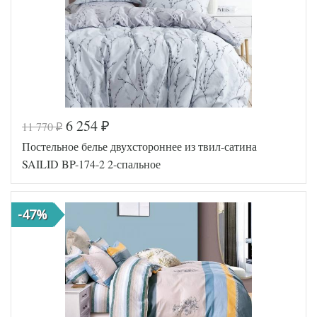
6 254
11 770
₽
₽
Код товара
573-194
Постельное белье двухстороннее из твил-сатина
SLD-BP
Артикул
-149-2
SAILID BP-174-2 2-спальное
Ткань
Твил
Размер
180х215
пододеяльника
-47%
Размер
220х250
простыни
50х70
Размер
(2шт),
наволочек
70х70
(2шт)
Sailid
Производитель
(Китай)