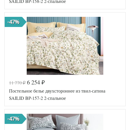
SAILID BP-158-2 2-спальное
Ткань
Твил
Размер
180х215
пододеяльника
-47%
Размер
220х250
простыни
50х70
Размер
(2шт),
наволочек
70х70
(2шт)
Sailid
Производитель
(Китай)
6 254
11 770
₽
₽
Код товара
575-573
Постельное белье двухстороннее из твил-сатина
SLD-BP
Артикул
-158-2
SAILID BP-157-2 2-спальное
Ткань
Твил
Размер
180х215
пододеяльника
-47%
Размер
220х250
простыни
50х70