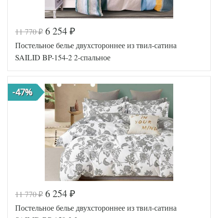
6 254
11 770
₽
₽
Код товара
575-587
Постельное белье двухстороннее из твил-сатина
SLD-BP
Артикул
-174-2
SAILID BP-154-2 2-спальное
Ткань
Твил
Размер
180х215
пододеяльника
-47%
Размер
220х250
простыни
50х70
Размер
(2шт),
наволочек
70х70
(2шт)
Sailid
Производитель
(Китай)
6 254
11 770
₽
₽
Код товара
573-058
Постельное белье двухстороннее из твил-сатина
SLD-BP
Артикул
-154-2