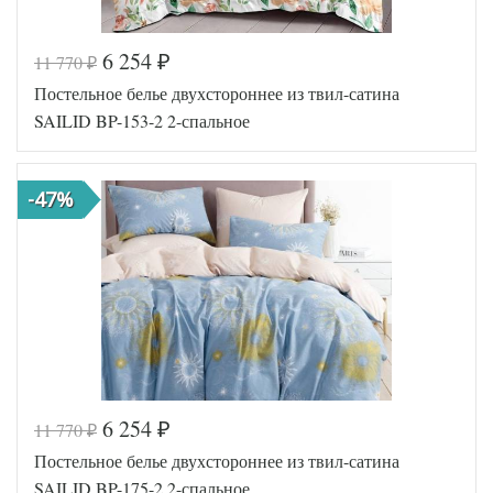
6 254
11 770
₽
₽
Код товара
575-585
Постельное белье двухстороннее из твил-сатина
SLD-BP
Артикул
-172-2
SAILID BP-153-2 2-спальное
Ткань
Твил
Размер
180х215
пододеяльника
-47%
Размер
220х250
простыни
50х70
Размер
(2шт),
наволочек
70х70
(2шт)
Sailid
Производитель
(Китай)
6 254
11 770
₽
₽
Код товара
575-571
Постельное белье двухстороннее из твил-сатина
SLD-BP
Артикул
-153-2
SAILID BP-175-2 2-спальное