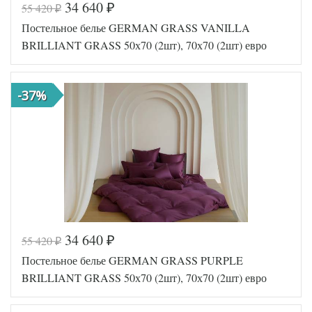
34 640
55 420
₽
₽
Код товара
562-088
Постельное белье GERMAN GRASS VANILLA
GG-26240
Артикул
5070
BRILLIANT GRASS 50х70 (2шт), 70х70 (2шт) евро
Ткань
Сатин
Размер
200х220
пододеяльника
-37%
Размер
240х260
простыни
50х70
Размер
(2шт),
наволочек
70х70
(2шт)
German
Производитель
Grass
(Австрия)
34 640
55 420
₽
₽
Код товара
562-068
Постельное белье GERMAN GRASS PURPLE
GG-24240
Артикул
5070
BRILLIANT GRASS 50х70 (2шт), 70х70 (2шт) евро
Ткань
Сатин
Размер
200х220