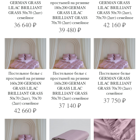
GERMAN GRASS
простыней на резинке
GERMAN GRASS
LILAC BRILLIANT
180х200 GERMAN
LILAC BRILLIANT
GRASS 50х70 (2шт)
GRASS LILAC
GRASS 50х70 (2шт),
семейное
BRILLIANT GRASS
70х70 (2шт) семейное
70х70 (2шт) семейное
36 640
42 160
₽
₽
39 480
₽
Постельное белье с
Постельное белье с
Постельное белье
простыней на резинке
простыней на резинке
GERMAN GRASS
160х200 GERMAN
160х200 GERMAN
LILAC BRILLIANT
GRASS LILAC
GRASS LILAC
GRASS 70х70 (2шт)
BRILLIANT GRASS
BRILLIANT GRASS
семейное
50х70 (2шт), 70х70
50х70 (2шт) семейное
37 750
₽
(2шт) семейное
37 140
₽
42 660
₽