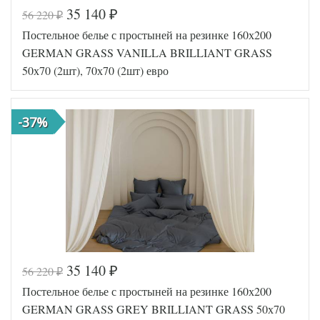
35 140
56 220
₽
₽
Код товара
561-900
Постельное белье с простыней на резинке 160х200
GG-17240
Артикул
5070
GERMAN GRASS VANILLA BRILLIANT GRASS
Ткань
Сатин
50х70 (2шт), 70х70 (2шт) евро
Размер
200х220
пододеяльника
Размер
240х260
простыни
-37%
50х70
Размер
(2шт),
наволочек
70х70
(2шт)
German
Производитель
Grass
(Австрия)
35 140
56 220
₽
₽
Код товара
562-150
Постельное белье с простыней на резинке 160х200
GG-24160
Артикул
5070
GERMAN GRASS GREY BRILLIANT GRASS 50х70
Ткань
Сатин