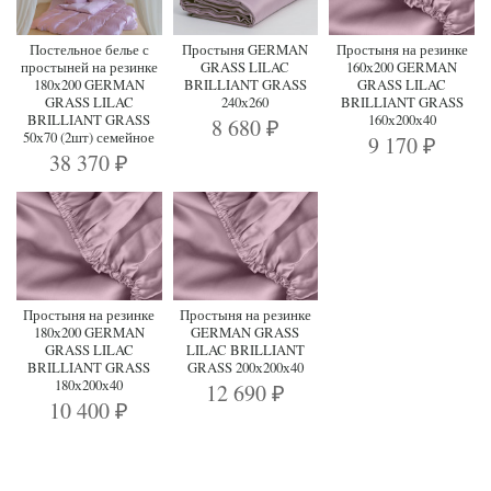
Постельное белье с
Простыня GERMAN
Простыня на резинке
простыней на резинке
GRASS LILAC
160х200 GERMAN
180х200 GERMAN
BRILLIANT GRASS
GRASS LILAC
GRASS LILAC
240х260
BRILLIANT GRASS
BRILLIANT GRASS
160х200х40
8 680
₽
50х70 (2шт) семейное
9 170
₽
38 370
₽
Простыня на резинке
Простыня на резинке
180х200 GERMAN
GERMAN GRASS
GRASS LILAC
LILAC BRILLIANT
BRILLIANT GRASS
GRASS 200х200х40
180х200х40
12 690
₽
10 400
₽