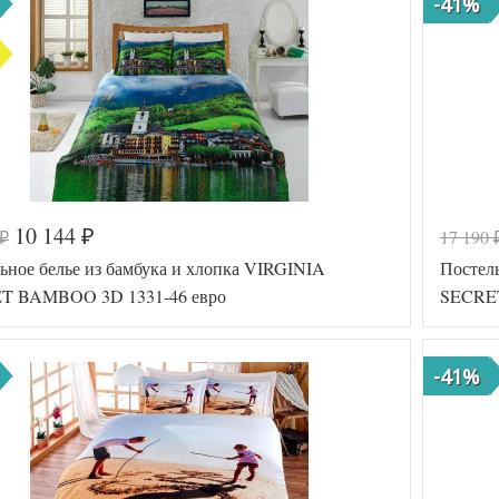
-41%
10 144
17 190
₽
₽
а
542-694
Код товар
ьное белье из бамбука и хлопка VIRGINIA
Постел
TT15968
Артикул
Бамбук-
T BAMBOO 3D 1331-46 евро
SECRET
Ткань
Хлопок
Размер
200х220
ьника
пододеяль
-41%
Размер
240х260
простыни
50х70
(2шт),
Размер
к
70х70
наволочек
(2шт)
Virginia