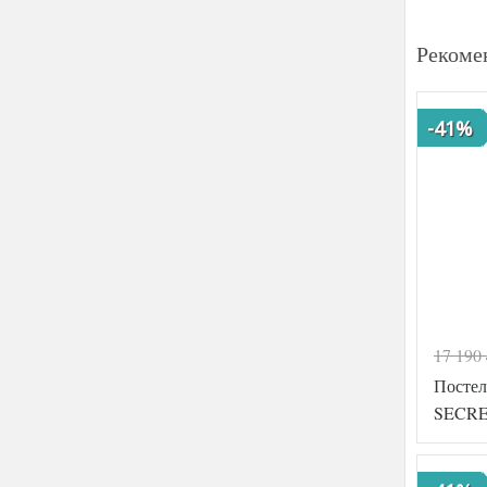
Рекоме
-41%
17 190
Постел
SECRE