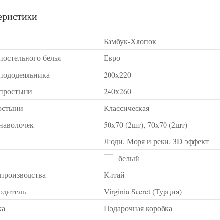
еристики
Бамбук-Хлопок
постельного белья
Евро
 пододеяльника
200х220
 простыни
240х260
остыни
Классическая
 наволочек
50х70 (2шт), 70х70 (2шт)
Люди, Моря и реки, 3D эффект
белый
 производства
Китай
одитель
Virginia Secret (Турция)
ка
Подарочная коробка