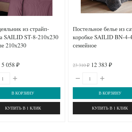
еяльник из страйп-
Постельное белье из са
а SAILID ST-8-210х230
коробке SAILID BN-4-
ле 210х230
семейное
5 058
12 383
23 310
₽
₽
₽
В КОРЗИНУ
В КОРЗИНУ
КУПИТЬ В 1 КЛИК
КУПИТЬ В 1 КЛИК