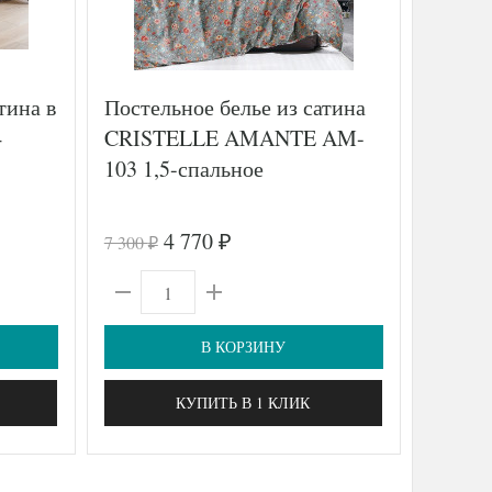
тина в
Постельное белье из сатина
Просты
4
CRISTELLE AMANTE AM-
сатина
103 1,5-спальное
пудра
4 770
7 300
5 800
₽
₽
₽
В КОРЗИНУ
КУПИТЬ В 1 КЛИК