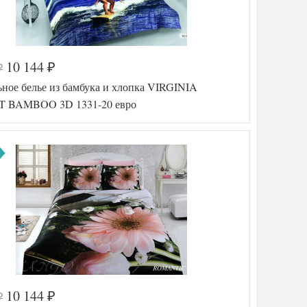
тель
Secret
(Турция)
10 144
₽
₽
а
542-703
ьное белье из бамбука и хлопка VIRGINIA
TT15940
Бамбук-
 BAMBOO 3D 1331-20 евро
Хлопок
200х220
ника
240х260
50х70
(2шт),
70х70
(2шт)
Virginia
тель
Secret
(Турция)
10 144
₽
₽
а
542-707