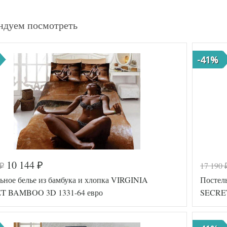
ндуем посмотреть
-41%
10 144
17 190
₽
₽
ьное белье из бамбука и хлопка VIRGINIA
Постел
T BAMBOO 3D 1331-64 евро
SECRET