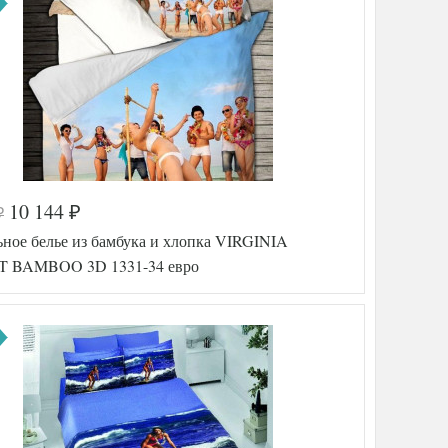
10 144
₽
₽
а
542-696
ьное белье из бамбука и хлопка VIRGINIA
TT15882
Бамбук-
 BAMBOO 3D 1331-34 евро
Хлопок
200х220
ника
240х260
50х70
(2шт),
70х70
(2шт)
Virginia