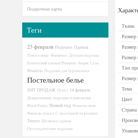
Подарочные карты
Характ
Ткань
Теги
Размер 
23 февраля
Размер
Подушки
Одеяла
Тенсел-люкс
Фламинго
Детская подушка
Размер
Египетский хлопок Premium
Акция
Сток
Тип пр
Фланель
Подушки для беременных
Постельное белье
Размер
Тема
ХИТ ПРОДАЖ
14 февраля
Disney
Декоративные подушки и наволочки
Цвет
Новый год
Black Friday
Фланель-люкс
Страна
Фланель-тенсел
С простыней на резинке
Произв
Тенсел
Шелковое одеяло
Ортопедические подушки
Упаков