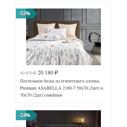
пододеяльника
(2шт)
Размер
240х260
простыни
-53%
50х70
Размер
(2шт),
наволочек
70х70
(2шт)
Asabella
Производитель
(Китай)
20 180
42 870
₽
₽
Код товара
575-293
Постельное белье из египетского хлопка
Артикул
2147-7/a
Египетский
Premium ASABELLA 2180-7 50х70 (2шт) и
Ткань
хлопок
70х70 (2шт) семейное
Размер
160х220
пододеяльника
(2шт)
Размер
240х260
простыни
-24%
50х70
Размер
(2шт),