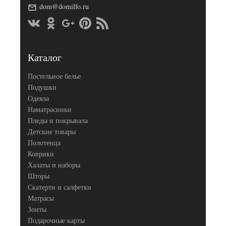
пододеяльника
(2шт)
dom@domilfo.ru
Размер
240х260
простыни
50х70
Размер
(2шт),
наволочек
70х70
(2шт)
Каталог
Asabella
Производитель
(Китай)
Постельное белье
Подушки
Одеяла
Наматрасники
Пледы и покрывала
Детские товары
Полотенца
Коврики
Халаты и наборы
Шторы
Скатерти и салфетки
Матрасы
Зонты
Подарочные карты