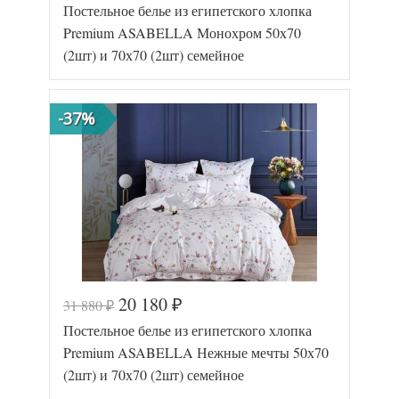
Постельное белье из египетского хлопка
Артикул
1380-7/a
Египетский
Premium ASABELLA Монохром 50х70
Ткань
хлопок
(2шт) и 70х70 (2шт) семейное
Размер
160х220
пододеяльника
(2шт)
Размер
240х260
простыни
-37%
50х70
Размер
(2шт),
наволочек
70х70
(2шт)
Asabella
Производитель
(Китай)
20 180
31 880
₽
₽
Код товара
577-197
Постельное белье из египетского хлопка
Артикул
2255-7/a
Египетский
Premium ASABELLA Нежные мечты 50х70
Ткань
хлопок
(2шт) и 70х70 (2шт) семейное
Размер
160х220
пододеяльника
(2шт)