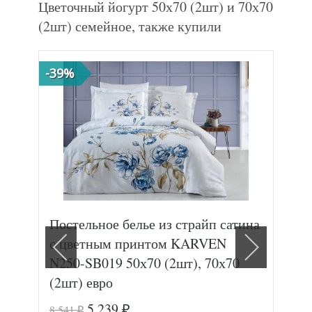
Цветочный йогурт 50х70 (2шт) и 70х70
(2шт) семейное, также купили
-39%
-47
Постельное белье из страйп сатина
Пос
с цветным принтом KARVEN
тви
N250-SB019 50х70 (2шт), 70х70
(2шт) евро
5 239
8 541
12 
₽
₽