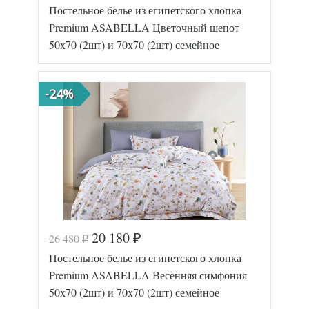
Постельное белье из египетского хлопка
Артикул
2149-7/a
Египетский
Premium ASABELLA Цветочный шепот
Ткань
хлопок
50х70 (2шт) и 70х70 (2шт) семейное
Размер
160х220
пододеяльника
(2шт)
Размер
240х260
простыни
-24%
50х70
Размер
(2шт),
наволочек
70х70
(2шт)
Asabella
Производитель
(Китай)
20 180
26 480
₽
₽
Код товара
577-216
Постельное белье из египетского хлопка
Артикул
2265-7/a
Египетский
Premium ASABELLA Весенняя симфония
Ткань
хлопок
50х70 (2шт) и 70х70 (2шт) семейное
Размер
160х220