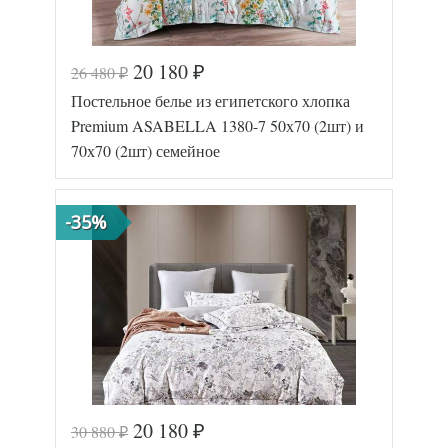
20 180
26 480
₽
₽
Постельное белье из египетского хлопка
Premium ASABELLA 1380-7 50х70 (2шт) и
70х70 (2шт) семейное
-35%
20 180
30 880
₽
₽
Код товара
545-621