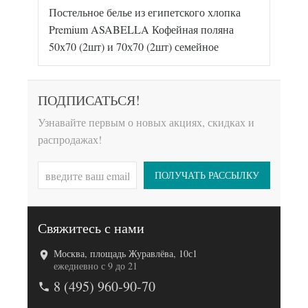
Постельное белье из египетского хлопка
Артикул
2232-7/a
Египетский
Premium ASABELLA Кофейная поляна
Ткань
хлопок
50х70 (2шт) и 70х70 (2шт) семейное
Размер
160х220
пододеяльника
(2шт)
Размер
240х260
простыни
ПОДПИСАТЬСЯ!
50х70
Размер
(2шт),
Узнавайте первым о новых акциях, скидках и
наволочек
70х70
(2шт)
распродажах!
Asabella
Производитель
(Китай)
ПОЛУЧАТЬ РАССЫЛКУ
Свяжитесь с нами
Код товара
576-020
Москва, площадь Журавлёва, 10с1
Артикул
2148-7/a
ежедневно с 9 до 21
Египетский
Ткань
8 (495) 960-90-70
хлопок
Размер
160х220