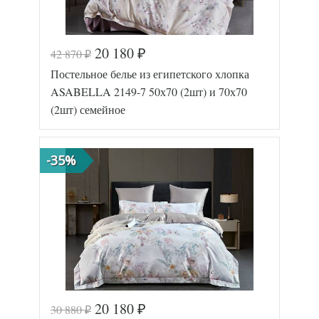
20 180
42 870
₽
₽
Код товара
573-505
Постельное белье из египетского хлопка
Артикул
2144-7/a
Египетский
ASABELLA 2149-7 50х70 (2шт) и 70х70
Ткань
хлопок
(2шт) семейное
Размер
160х220
пододеяльника
(2шт)
Размер
240х260
простыни
-35%
50х70
Размер
(2шт),
наволочек
70х70
(2шт)
Asabella
Производитель
(Китай)
20 180
30 880
₽
₽
Код товара
573-516