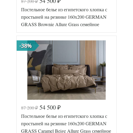
54 500
87 200
₽
₽
Код товара
577-649
Постельное белье из египетского хлопка с
GG-47162
Артикул
50
простыней на резинке 160х200 GERMAN
Мако-
Ткань
GRASS Brownie Allure Grass семейное
сатин
Размер
150х200
пододеяльника
(2шт)
160х200
-38%
Размер
(на
простыни
резинке)
Размер
50х70
наволочек
(2шт)
German
Производитель
Grass
Код товара
577-669
(Австрия)
GG-37162
Артикул
50
Мако-
Ткань
сатин
Размер
54 500
150х200
87 200
₽
₽
пододеяльника
(2шт)
Постельное белье из египетского хлопка с
160х200
Размер
(на
простыней на резинке 160х200 GERMAN
простыни
резинке)
GRASS Caramel Beige Allure Grass семейное
50х70