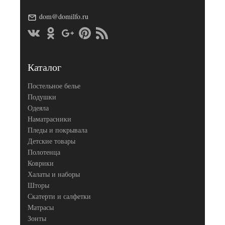
(2шт),
50х70
dom@domilfo.ru
Размер
(2шт),
наволочек
70х70
(2шт),
70х70
(2шт)
German
Каталог
Производитель
Grass
(Австрия)
Постельное белье
Подушки
Одеяла
Наматрасники
Пледы и покрывала
Детские товары
Полотенца
Коврики
Халаты и наборы
Шторы
Скатерти и салфетки
Матрасы
Зонты