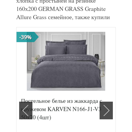
хлопка с простыней на резинке
160х200 GERMAN GRASS Graphite
Allure Grass семейное, также купили
-39%
-32
Постельное белье из жаккарда с
Про
кружевом KARVEN N166-J1-V3
АЛ
50х70 (4шт)