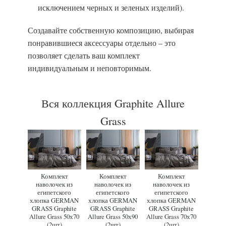
исключением черных и зеленых изделий).
Создавайте собственную композицию, выбирая
понравившиеся аксессуары отдельно – это
позволяет сделать ваш комплект
индивидуальным и неповторимым.
Вся коллекция Graphite Allure
Grass
Комплект
Комплект
Комплект
наволочек из
наволочек из
наволочек из
египетского
египетского
египетского
хлопка GERMAN
хлопка GERMAN
хлопка GERMAN
GRASS Graphite
GRASS Graphite
GRASS Graphite
Allure Grass 50х70
Allure Grass 50х90
Allure Grass 70х70
(2шт)
(2шт)
(2шт)