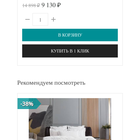
9 130
14 898
2 2
₽
₽
В КОРЗИНУ
КУПИТЬ В 1 КЛИК
Рекомендуем посмотреть
-38%