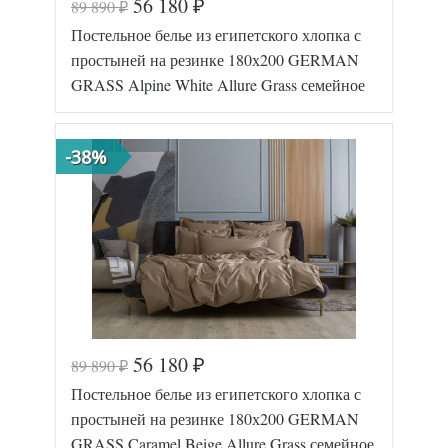
Размер
56 180
150х200
89 890
₽
₽
пододеяльника
(2шт)
Постельное белье из египетского хлопка с
Размер
240х260
простыни
простыней на резинке 180х200 GERMAN
50х70
GRASS Alpine White Allure Grass семейное
(2шт),
50х70
Размер
(2шт),
наволочек
70х70
-38%
(2шт),
70х70
(2шт)
German
Производитель
Grass
(Австрия)
56 180
89 890
₽
₽
Код товара
577-650
Постельное белье из египетского хлопка с
GG-47182
Артикул
50
простыней на резинке 180х200 GERMAN
Мако-
Ткань
GRASS Caramel Beige Allure Grass семейное
сатин