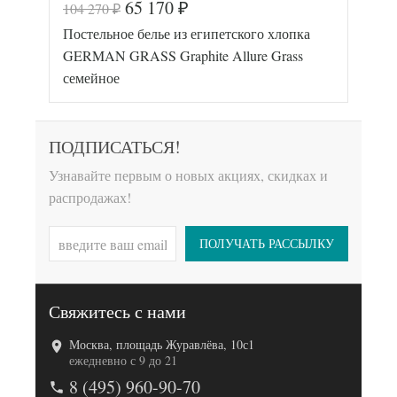
65 170
104 270
₽
₽
Код товара
562-103
Постельное белье из египетского хлопка
GG-1004-
Артикул
015
GERMAN GRASS Graphite Allure Grass
Мако-
Ткань
семейное
сатин
Размер
155х200
пододеяльника
(2шт)
Размер
270х290
ПОДПИСАТЬСЯ!
простыни
Размер
50х70
Узнавайте первым о новых акциях, скидках и
наволочек
(2шт)
распродажах!
von der
Производитель
Thannen
(Австрия)
Код товара
577-545
ПОЛУЧАТЬ РАССЫЛКУ
GG-39242
Артикул
5070
Мако-
Ткань
сатин
Свяжитесь с нами
Размер
150х200
пододеяльника
(2шт)
Москва, площадь Журавлёва, 10с1
Размер
ежедневно с 9 до 21
240х260
простыни
8 (495) 960-90-70
50х70