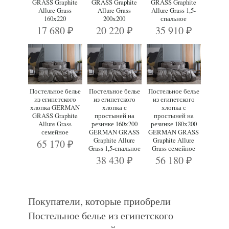
GRASS Graphite
GRASS Graphite
GRASS Graphite
Allure Grass
Allure Grass
Allure Grass 1,5-
160х220
200х200
спальное
17 680
20 220
35 910
₽
₽
₽
Постельное белье
Постельное белье
Постельное белье
из египетского
из египетского
из египетского
хлопка GERMAN
хлопка с
хлопка с
GRASS Graphite
простыней на
простыней на
Allure Grass
резинке 160х200
резинке 180х200
семейное
GERMAN GRASS
GERMAN GRASS
Graphite Allure
Graphite Allure
65 170
₽
Grass 1,5-спальное
Grass семейное
38 430
56 180
₽
₽
Покупатели, которые приобрели
Постельное белье из египетского