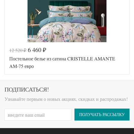
Размер
(2шт),
наволочек
70х70
(2шт)
Cristelle
Производитель
(Китай)
6 460
12 520
₽
₽
Код товара
558-896
Постельное белье из сатина CRISTELLE AMANTE
TT1068
Артикул
91
AM-75 евро
Ткань
Сатин
Размер
200х220
пододеяльника
Размер
ПОДПИСАТЬСЯ!
230х250
простыни
50х70
Узнавайте первым о новых акциях, скидках и распродажах!
Размер
(2шт),
наволочек
70х70
(2шт)
ПОЛУЧАТЬ РАССЫЛКУ
Cristelle
Производитель
(Китай)