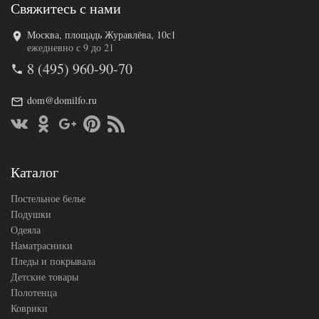
Свяжитесь с нами
Москва, площадь Журавлёва, 10с1
Код товара
558-893
ежедневно с 9 до 21
TT1068
Артикул
8 (495) 960-90-70
96
Ткань
Сатин
Размер
dom@domilfo.ru
200х220
пододеяльника
Размер
230х250
простыни
50х70
Размер
(2шт),
Каталог
наволочек
70х70
(2шт)
Постельное белье
Cristelle
Производитель
(Китай)
Подушки
Одеяла
Наматрасники
Пледы и покрывала
Детские товары
Полотенца
Коврики