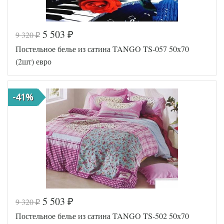
5 503
9 320
₽
₽
Код товара
515-079
Постельное белье из сатина TANGO TS-057 50х70
TT1458
Артикул
6
(2шт) евро
Ткань
Сатин
Размер
200х220
пододеяльника
-41%
Размер
220х245
простыни
Размер
50х70
наволочек
(2шт)
Tango
Производитель
(Китай)
5 503
9 320
₽
₽
Код товара
515-083
Постельное белье из сатина TANGO TS-502 50х70
TT1492
Артикул