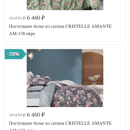
6 460
10 470
₽
₽
Код товара
560-195
Постельное белье из сатина CRISTELLE AMANTE
TT1106
Артикул
22
AM-138 евро
Ткань
Сатин
Размер
200х220
пододеяльника
-38%
Размер
230х250
простыни
50х70
Размер
(2шт),
наволочек
70х70
(2шт)
Cristelle
Производитель
(Китай)
6 460
10 470
₽
₽
Код товара
575-127
Постельное белье из сатина CRISTELLE AMANTE
TT1194
Артикул
34