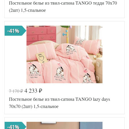
Постельное белье из твил-сатина TANGO тедди 70х70
TT1237
Артикул
71
(2шт) 1,5-спальное
Ткань
Твил
Размер
150х200
пододеяльника
-41%
Размер
180х230
простыни
50х70
Размер
(1шт),
наволочек
70х70
(1шт)
Tango
Производитель
(Китай)
4 233
7 170
₽
₽
Код товара
577-911
Постельное белье из твил-сатина TANGO lazy days
TT1243
Артикул
59
70х70 (2шт) 1,5-спальное
Ткань
Твил
Размер
150х200
пододеяльника
-41%
Размер
180х230