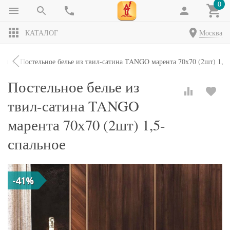
0
КАТАЛОГ
Москва
кты
Постельное белье из твил-сатина TANGO марента 70х70 (2шт) 1,5
Постельное белье из
твил-сатина TANGO
марента 70х70 (2шт) 1,5-
спальное
-41%