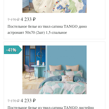
4 233
7 170
₽
₽
Код товара
577-965
Постельное белье из твил-сатина TANGO дино
TT1243
Артикул
41
астронавт 50х70 (2шт) 1,5-спальное
Ткань
Твил
Размер
150х200
пододеяльника
-41%
Размер
180х230
простыни
Размер
50х70
наволочек
(2шт)
Tango
Производитель
(Китай)
4 233
7 170
₽
₽
Код товара
577-831
Постельное белье из твил-сатина TANGO листейро
TT1246