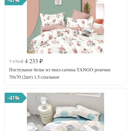
-41%
4 233
7 170
₽
₽
Постельное белье из твил-сатина TANGO розочки
70х70 (2шт) 1,5-спальное
-41%