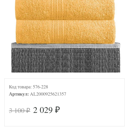
Код товара:
576-228
Артикул:
AL2000925621357
2 029
3 100
₽
₽