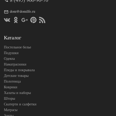
39
Ткань
Хлопок-Махра
Размер
dom@domilfo.ru
150х210
простыни
Bayramaly
Производитель
(Туркменистан)
Каталог
Постельное белье
Подушки
Одеяла
Наматрасники
Пледы и покрывала
Детские товары
Полотенца
Коврики
Халаты и наборы
Шторы
Скатерти и салфетки
Матрасы
Зонты