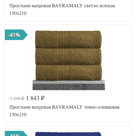
Простыня махровая BAYRAMALY светло-зеленая
AL20009255738
Артикул
78
150х210
Ткань
Хлопок-Махра
Размер
150х210
простыни
-41%
Bayramaly
Производитель
(Туркменистан)
1 843
3 100
₽
₽
Код товара
576-235
Простыня махровая BAYRAMALY темно-оливковая
AL20009255738
Артикул
85
150х210
Ткань
Хлопок-Махра
Размер
150х210
простыни
Bayramaly