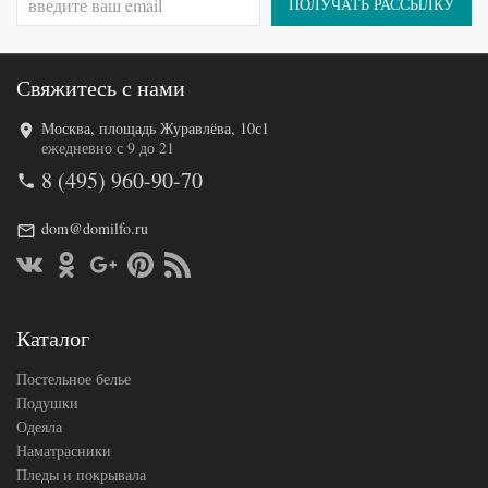
(Китай)
ПОЛУЧАТЬ РАССЫЛКУ
Свяжитесь с нами
Москва, площадь Журавлёва, 10с1
Код товара
573-226
ежедневно с 9 до 21
TT1175
Артикул
8 (495) 960-90-70
05
Ткань
Твил
Размер
dom@domilfo.ru
200х220
пододеяльника
Размер
230х250
простыни
Размер
50х70
наволочек
(2шт)
Каталог
Tango
Производитель
(Китай)
Постельное белье
Подушки
Одеяла
Наматрасники
Пледы и покрывала