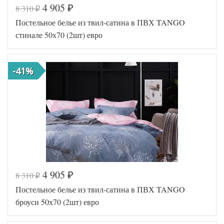
4 905
8 310
₽
₽
Код товара
560-946
Постельное белье из твил-сатина в ПВХ TANGO
TT1122
Артикул
03
стинале 50х70 (2шт) евро
Ткань
Твил
Размер
200х220
пододеяльника
-41%
Размер
230х250
простыни
Размер
50х70
наволочек
(2шт)
Tango
Производитель
(Китай)
4 905
8 310
₽
₽
Код товара
578-203
Постельное белье из твил-сатина в ПВХ TANGO
TT1242
Артикул
22
броуси 50х70 (2шт) евро
Ткань
Твил
Размер
200х220