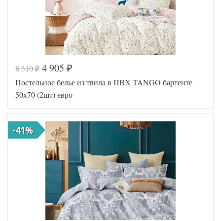
Tango
Производитель
(Китай)
4 905
8 310
₽
₽
Код товара
571-939
Постельное белье из твила в ПВХ TANGO бартенте
TT1147
Артикул
95
50х70 (2шт) евро
Ткань
Твил
Размер
200х220
пододеяльника
-41%
Размер
230х250
простыни
Размер
50х70
наволочек
(2шт)
Tango
Производитель
(Китай)