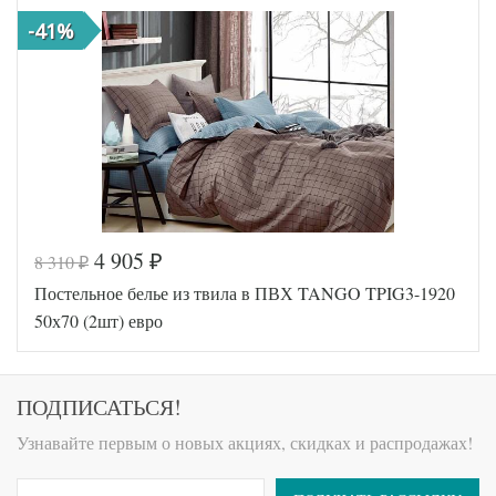
пододеяльника
-41%
Размер
230х250
простыни
Размер
50х70
наволочек
(2шт)
Tango
Производитель
(Китай)
4 905
8 310
₽
₽
Код товара
578-260
Постельное белье из твила в ПВХ TANGO TPIG3-1920
TT9581
Артикул
7
50х70 (2шт) евро
Ткань
Твил
Размер
200х220
пододеяльника
Размер
ПОДПИСАТЬСЯ!
230х250
простыни
Размер
50х70
Узнавайте первым о новых акциях, скидках и распродажах!
наволочек
(2шт)
Tango
Производитель