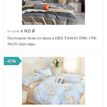
Производитель
(Китай)
4 905
8 310
₽
₽
Код товара
576-094
Постельное белье из твила в ПВХ TANGO TPIG-1700
TT1221
Артикул
28
50х70 (2шт) евро
Ткань
Твил
Размер
200х220
пододеяльника
-41%
Размер
230х250
простыни
Размер
50х70
наволочек
(2шт)
Tango
Производитель
(Китай)