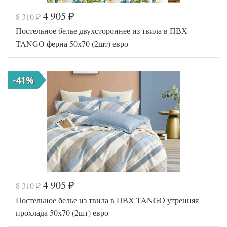
4 905
8 310
₽
₽
Код товара
578-079
Постельное белье двухстороннее из твила в ПВХ
TT1006
Артикул
59
TANGO ферна 50х70 (2шт) евро
Ткань
Твил
Размер
200х220
пододеяльника
-41%
Размер
230х250
простыни
Размер
50х70
наволочек
(2шт)
Tango
Производитель
(Китай)
4 905
8 310
₽
₽
Код товара
559-185
Постельное белье из твила в ПВХ TANGO утренняя
TT1084
Артикул
28
прохлада 50х70 (2шт) евро
Ткань
Твил