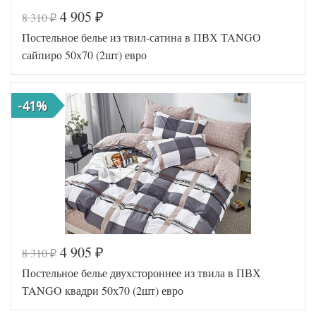
4 905
8 310
₽
₽
Код товара
560-951
Постельное белье из твил-сатина в ПВХ TANGO
TT1122
Артикул
04
сайпиро 50х70 (2шт) евро
Ткань
Твил
Размер
200х220
пододеяльника
-41%
Размер
230х250
простыни
Размер
50х70
наволочек
(2шт)
Tango
Производитель
(Китай)
4 905
8 310
₽
₽
Код товара
578-131
Постельное белье двухстороннее из твила в ПВХ
TT1230
Артикул
59
TANGO квадри 50х70 (2шт) евро
Ткань
Твил
Размер