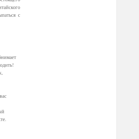
итайского
ыпаться с
бнимает
ходить!
к,
вас
ый
те.