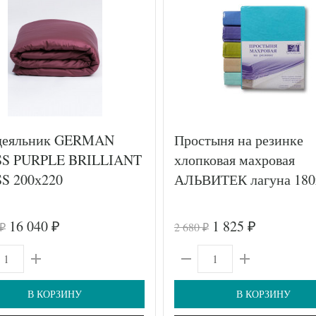
деяльник GERMAN
Простыня на резинке
S PURPLE BRILLIANT
хлопковая махровая
S 200х220
АЛЬВИТЕК лагуна 180
16 040
1 825
2 680
₽
₽
₽
₽
В КОРЗИНУ
В КОРЗИНУ