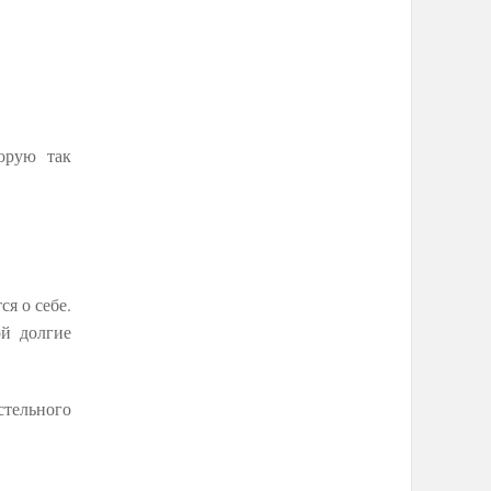
орую так
я о себе.
ой долгие
стельного