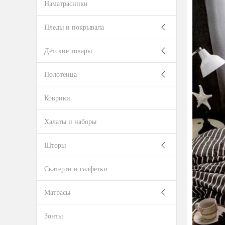
Наматрасники
Пледы и покрывала
Детские товары
Полотенца
Коврики
Халаты и наборы
Шторы
Скатерти и салфетки
Матрасы
Зонты