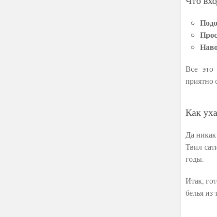
Что вхо
Подо
Про
Наво
Все это
приятно 
Как ух
Да никак
Твил-сат
годы.
Итак, го
белья из 