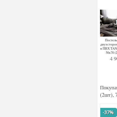
Постель
двухсторон
в ПВХ TAN
50х70 (
4 
Покупа
(2шт), 
-37%