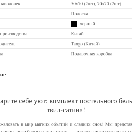
 наволочек
50х70 (2шт), 70х70 (2шт)
Полоска
черный
 производства
Китай
одитель
Tango (Китай)
ка
Подарочная коробка
ие
арите себе уют: комплект постельного бель
твил-сатина!
жаловать в мир мягких объятий и сладких снов! Мы предста
 постельного белья из твил-сатина — натурального материала, с