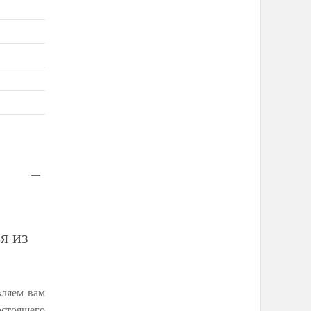
я из
вляем вам
остоящего