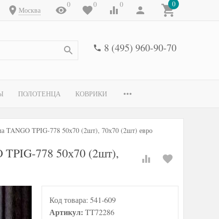
0
0
0
0
Москва
8 (495) 960-90-70
Ы
ПОЛОТЕНЦА
КОВРИКИ
ила TANGO TPIG-778 50х70 (2шт), 70х70 (2шт) евро
 TPIG-778 50х70 (2шт),
Код товара:
541-609
Артикул:
TT72286