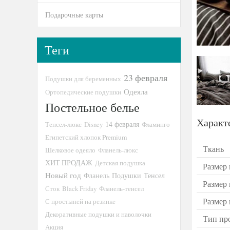
Подарочные карты
Теги
23 февраля
Подушки для беременных
Одеяла
Ортопедические подушки
Постельное белье
Характ
14 февраля
Тенсел-люкс
Disney
Фламинго
Египетский хлопок Premium
Ткань
Шелковое одеяло
Фланель-люкс
ХИТ ПРОДАЖ
Детская подушка
Размер 
Новый год
Подушки
Тенсел
Фланель
Размер
Сток
Black Friday
Фланель-тенсел
Размер
С простыней на резинке
Декоративные подушки и наволочки
Тип пр
Акция