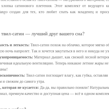
хлопка сатинового плетения. Этот комплект от ведущего к
ango создан для тех, кто любит спать как младенец и прос
 твил-сатин — лучший друг вашего сна?
ость и легкость:
Твил-сатин похож на облачко, которое мягко о
всю ночь напролет. Так и хочется закутаться в него и никуда не у
ухопроницаемость:
Материал дышит, как свежий лесной ветеро
печивая идеальную вентиляцию. Теперь никакие летние жары не
шны!
оскопичность:
Твил-сатин поглощает влагу, как губка, оставляя 
м и свежим до самого утра.
, которая не кусается:
Да-да, вы правильно поняли! Натуральн
риал, премиум-качество и доступная цена — всё в одном комплек