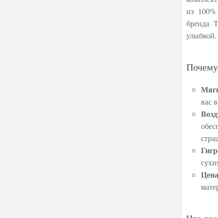
из 100% 
бренда T
улыбкой.
Почему
Мягк
вас 
Возд
обес
стра
Гигр
сухи
Цена
мате