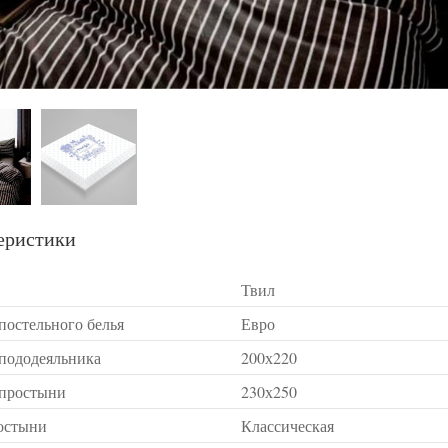
еристики
Твил
постельного белья
Евро
 пододеяльника
200х220
 простыни
230х250
остыни
Классическая