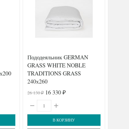
Пододеяльник GERMAN
Постел
GRASS WHITE NOBLE
TANGO
х200
TRADITIONS GRASS
(2шт),
240х260
16 330
26 130
11 230
₽
₽
₽
В КОРЗИНУ