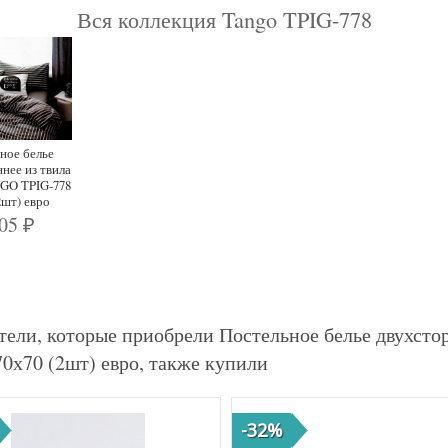
Вся коллекция Tango TPIG-778
ное белье
нее из твила
GO TPIG-778
2шт) евро
905
₽
тели, которые приобрели Постельное белье двухст
70х70 (2шт) евро, также купили
-32%