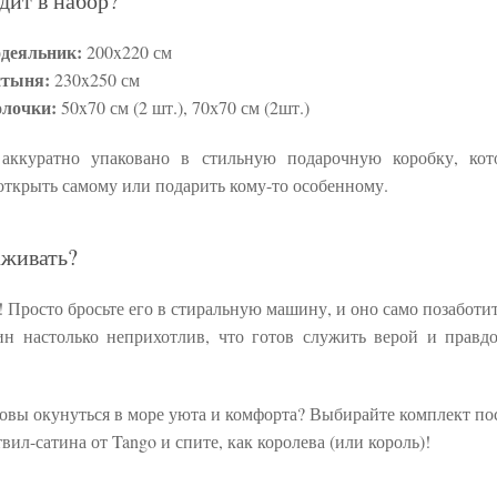
дит в набор?
деяльник:
200x220 см
стыня:
230x250 см
лочки:
50x70 см (2 шт.), 70х70 см (2шт.)
 аккуратно упаковано в стильную подарочную коробку, кот
открыть самому или подарить кому-то особенному.
аживать?
! Просто бросьте его в стиральную машину, и оно само позаботитс
ин настолько неприхотлив, что готов служить верой и правд
товы окунуться в море уюта и комфорта? Выбирайте комплект по
твил-сатина от Tango и спите, как королева (или король)!