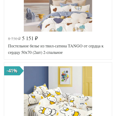
Tango
Производитель
(Китай)
5 151
8 730
₽
₽
Код товара
560-910
Постельное белье из твил-сатина TANGO от сердца к
TT1120
Артикул
10
сердцу 50х70 (2шт) 2-спальное
Ткань
Твил
Размер
180х210
пододеяльника
-41%
Размер
220х245
простыни
Размер
70х70
наволочек
(2шт)
Tango
Производитель
(Китай)