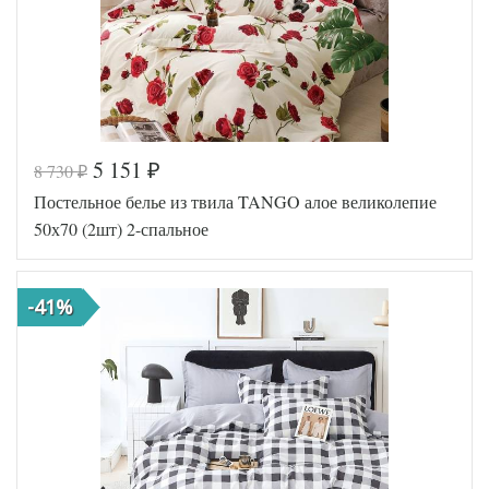
Tango
Производитель
(Китай)
5 151
8 730
₽
₽
Код товара
577-945
Постельное белье из твила TANGO алое великолепие
TT1247
Артикул
15
50х70 (2шт) 2-спальное
Ткань
Твил
Размер
180х210
пододеяльника
-41%
Размер
220х245
простыни
Размер
50х70
наволочек
(2шт)
Tango
Производитель
(Китай)