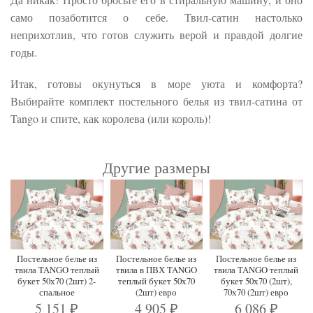
само позаботится о себе. Твил-сатин настолько
неприхотлив, что готов служить верой и правдой долгие
годы.
Итак, готовы окунуться в море уюта и комфорта?
Выбирайте комплект постельного белья из твил-сатина от
Tango и спите, как королева (или король)!
Другие размеры
Постельное белье из
Постельное белье из
Постельное белье из
твила TANGO теплый
твила в ПВХ TANGO
твила TANGO теплый
букет 50х70 (2шт) 2-
теплый букет 50х70
букет 50х70 (2шт),
спальное
(2шт) евро
70х70 (2шт) евро
5 151
4 905
6 086
₽
₽
₽