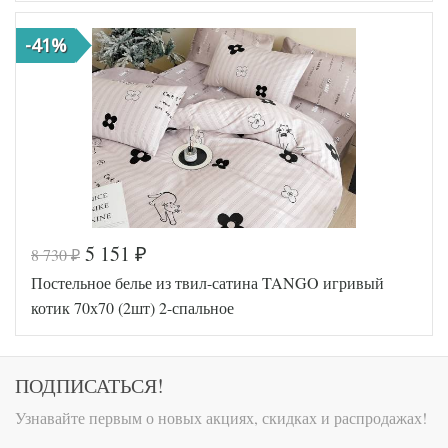
Размер
180х210
пододеяльника
-41%
Размер
220х245
простыни
Размер
50х70
наволочек
(2шт)
Tango
Производитель
(Китай)
5 151
8 730
₽
₽
Код товара
577-849
Постельное белье из твил-сатина TANGO игривый
TT1246
Артикул
44
котик 70х70 (2шт) 2-спальное
Ткань
Твил
Размер
180х210
пододеяльника
Размер
ПОДПИСАТЬСЯ!
220х245
простыни
Размер
70х70
Узнавайте первым о новых акциях, скидках и распродажах!
наволочек
(2шт)