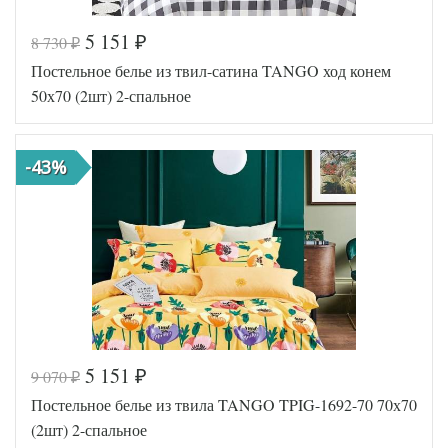
5 151
8 730
₽
₽
Код товара
572-978
Постельное белье из твил-сатина TANGO ход конем
TT1171
Артикул
07
50х70 (2шт) 2-спальное
Ткань
Твил
Размер
180х210
пододеяльника
-43%
Размер
220х245
простыни
Размер
50х70
наволочек
(2шт)
Tango
Производитель
(Китай)
5 151
9 070
₽
₽
Код товара
578-055
Постельное белье из твила TANGO TPIG-1692-70 70х70
TT1246
Артикул
24
(2шт) 2-спальное
Ткань
Твил