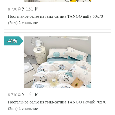
5 151
8 730
₽
₽
Код товара
578-099
Постельное белье из твил-сатина TANGO miffy 50х70
TT1251
Артикул
40
(2шт) 2-спальное
Ткань
Твил
Размер
180х210
пододеяльника
-41%
Размер
220х245
простыни
Размер
50х70
наволочек
(2шт)
Tango
Производитель
(Китай)
5 151
8 730
₽
₽
Код товара
577-924
Постельное белье из твил-сатина TANGO slowlife 70х70
TT1247
Артикул
17
(2шт) 2-спальное
Ткань
Твил