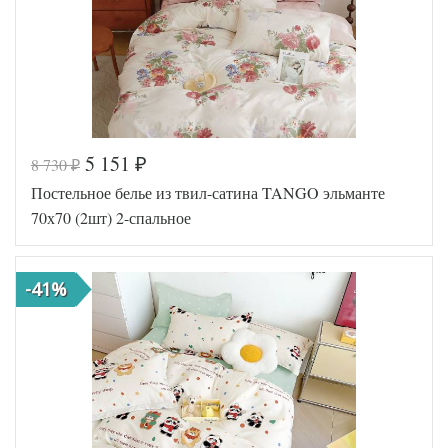
5 151
8 730
₽
₽
Постельное белье из твил-сатина TANGO эльманте
70х70 (2шт) 2-спальное
-41%