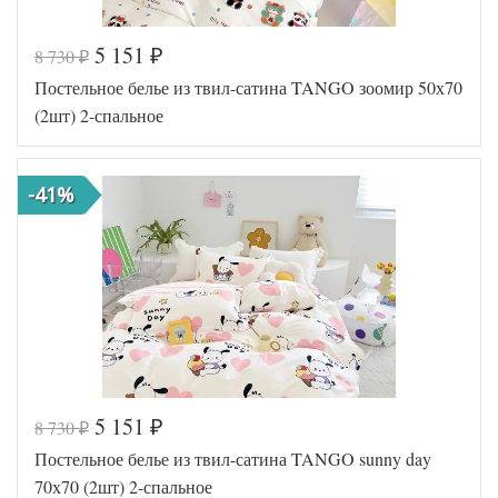
5 151
8 730
₽
₽
Код товара
578-307
Постельное белье из твил-сатина TANGO зоомир 50х70
TT1211
Артикул
54
(2шт) 2-спальное
Ткань
Твил
Размер
180х210
пододеяльника
-41%
Размер
220х245
простыни
Размер
70х70
наволочек
(2шт)
Tango
Производитель
(Китай)
5 151
8 730
₽
₽
Код товара
577-895
Постельное белье из твил-сатина TANGO sunny day
TT1246
Артикул
10
70х70 (2шт) 2-спальное