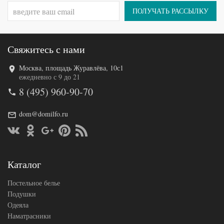
Tango
Производитель
(Китай)
ПОЛУЧАТЬ РАССЫЛКУ
Свяжитесь с нами
Москва, площадь Журавлёва, 10с1
Код товара
577-993
ежедневно с 9 до 21
TT1247
Артикул
8 (495) 960-90-70
22
Ткань
Твил
Размер
dom@domilfo.ru
180х210
пододеяльника
Размер
220х245
простыни
Размер
70х70
наволочек
(2шт)
Каталог
Tango
Производитель
(Китай)
Постельное белье
Подушки
Одеяла
Наматрасники