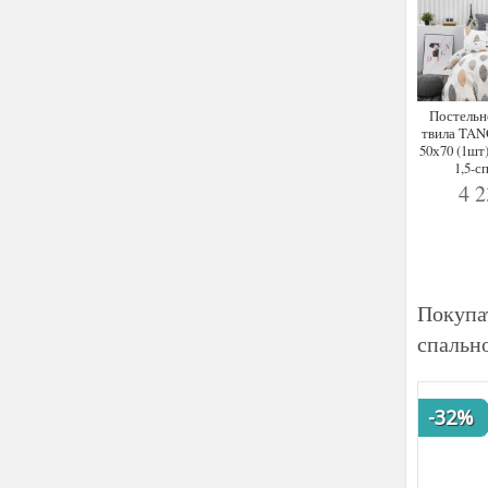
Постельн
твила TAN
50х70 (1шт)
1,5-с
4 
Покупа
спальн
-32%