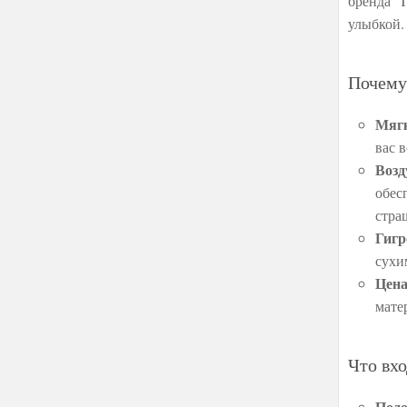
бренда T
улыбкой.
Почему
Мягк
вас 
Возд
обес
стра
Гигр
сухи
Цена
мате
Что вхо
Подо