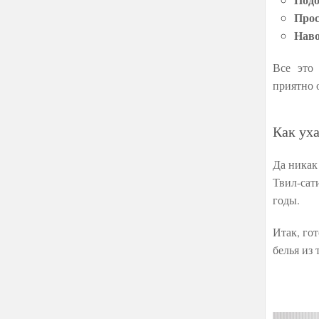
Про
Наво
Все это
приятно 
Как ух
Да никак
Твил-сат
годы.
Итак, го
белья из 