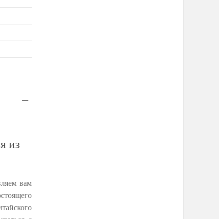
я из
вляем вам
остоящего
итайского