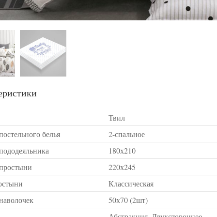
еристики
Твил
постельного белья
2-спальное
 пододеяльника
180х210
 простыни
220х245
остыни
Классическая
 наволочек
50х70 (2шт)
Абстракция, Двухстороннее