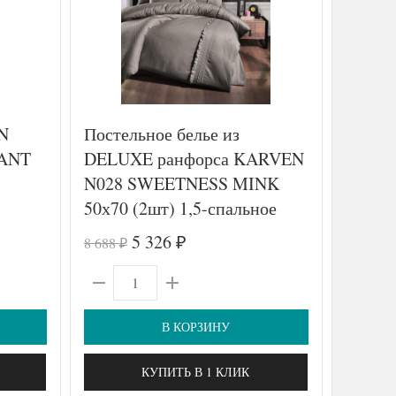
N
Постельное белье из
Постел
IANT
DELUXE ранфорса KARVEN
просты
N028 SWEETNESS MINK
160х2
50х70 (2шт) 1,5-спальное
VANIL
GRASS
5 326
8 688
47 390
₽
₽
₽
В КОРЗИНУ
КУПИТЬ В 1 КЛИК