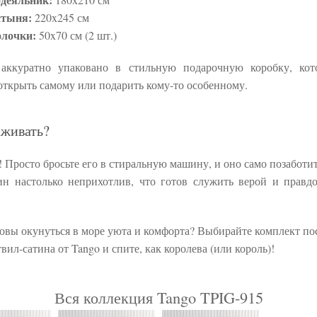
стыня:
220x245 см
лочки:
50x70 см (2 шт.)
 аккуратно упаковано в стильную подарочную коробку, кот
открыть самому или подарить кому-то особенному.
аживать?
! Просто бросьте его в стиральную машину, и оно само позаботитс
ин настолько неприхотлив, что готов служить верой и правд
товы окунуться в море уюта и комфорта? Выбирайте комплект по
твил-сатина от Tango и спите, как королева (или король)!
Вся коллекция Tango TPIG-915