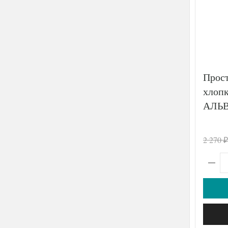
Прост
хлопк
АЛЬВ
2 270
₽