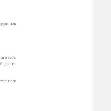
орую так
я о себе.
ой долгие
стельного