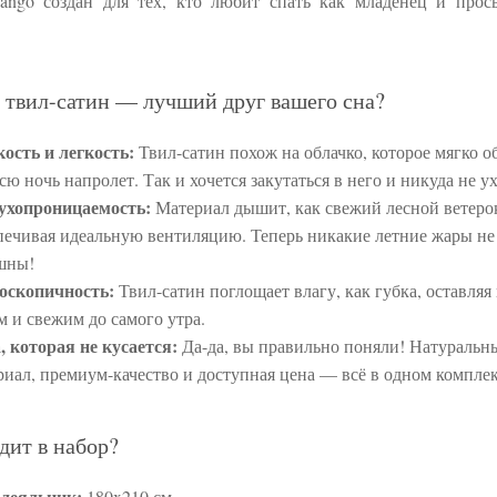
ango создан для тех, кто любит спать как младенец и прос
 твил-сатин — лучший друг вашего сна?
ость и легкость:
Твил-сатин похож на облачко, которое мягко о
всю ночь напролет. Так и хочется закутаться в него и никуда не у
ухопроницаемость:
Материал дышит, как свежий лесной ветеро
печивая идеальную вентиляцию. Теперь никакие летние жары не
шны!
оскопичность:
Твил-сатин поглощает влагу, как губка, оставляя 
м и свежим до самого утра.
, которая не кусается:
Да-да, вы правильно поняли! Натуральн
риал, премиум-качество и доступная цена — всё в одном комплек
дит в набор?
деяльник:
180x210 см