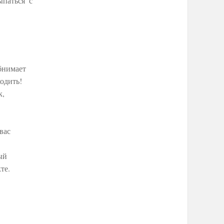
ыпаться с
бнимает
ходить!
к,
вас
ый
те.