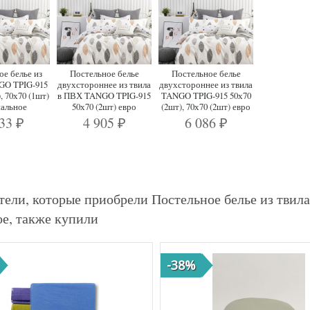
ое белье из
Постельное белье
Постельное белье
GO TPIG-915
двухстороннее из твила
двухстороннее из твила
, 70х70 (1шт)
в ПВХ TANGO TPIG-915
TANGO TPIG-915 50х70
пальное
50х70 (2шт) евро
(2шт), 70х70 (2шт) евро
233
4 905
6 086
₽
₽
₽
тели, которые приобрели Постельное белье из твил
ое, также купили
-38%