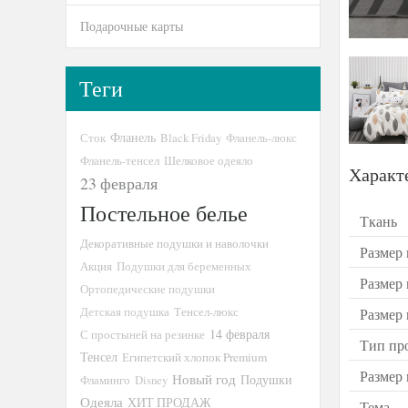
Подарочные карты
Теги
Сток
Фланель
Black Friday
Фланель-люкс
Фланель-тенсел
Шелковое одеяло
Характ
23 февраля
Постельное белье
Ткань
Декоративные подушки и наволочки
Размер 
Акция
Подушки для беременных
Размер
Ортопедические подушки
Детская подушка
Тенсел-люкс
Размер
14 февраля
С простыней на резинке
Тип пр
Тенсел
Египетский хлопок Premium
Размер
Новый год
Подушки
Фламинго
Disney
Одеяла
ХИТ ПРОДАЖ
Тема