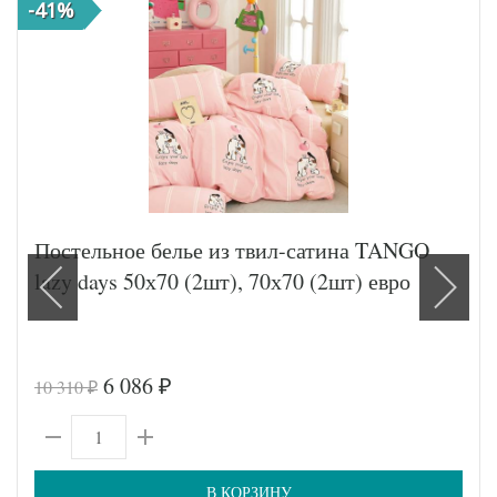
-41%
Постельное белье из твил-сатина TANGO
lazy days 50х70 (2шт), 70х70 (2шт) евро
6 086
10 310
₽
₽
В КОРЗИНУ