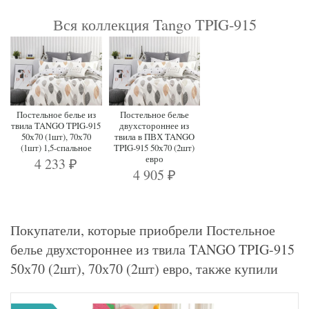
Вся коллекция Tango TPIG-915
Постельное белье из
Постельное белье
твила TANGO TPIG-915
двухстороннее из
50х70 (1шт), 70х70
твила в ПВХ TANGO
(1шт) 1,5-спальное
TPIG-915 50х70 (2шт)
евро
4 233
₽
4 905
₽
Покупатели, которые приобрели Постельное
белье двухстороннее из твила TANGO TPIG-915
50х70 (2шт), 70х70 (2шт) евро, также купили