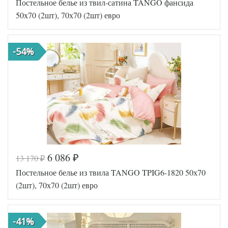
Постельное белье из твил-сатина TANGO фансида
50х70 (2шт), 70х70 (2шт) евро
-54%
6 086
13 170
₽
₽
Код товара
577-769
Постельное белье из твила TANGO TPIG6-1820 50х70
TT1230
Артикул
47
(2шт), 70х70 (2шт) евро
Ткань
Твил
Размер
200х220
пододеяльника
-41%
Размер
230х250