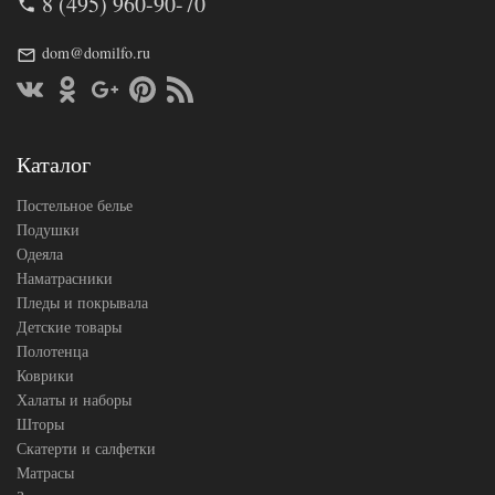
8 (495) 960-90-70
86
Ткань
Твил
Размер
dom@domilfo.ru
200х220
пододеяльника
Размер
230х250
простыни
Размер
50х70
наволочек
(2шт)
Каталог
Tango
Производитель
(Китай)
Постельное белье
Подушки
Одеяла
Наматрасники
Пледы и покрывала
Детские товары
Полотенца
Коврики
Халаты и наборы
Шторы
Скатерти и салфетки
Матрасы