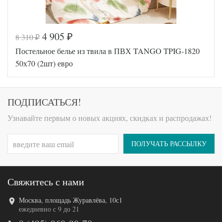
4 905
8 310
₽
₽
Код товара
544-558
Постельное белье из твила в ПВХ TANGO TPIG-1820
TT7909
Артикул
2
50х70 (2шт) евро
Ткань
Твил
Размер
200х220
пододеяльника
Размер
ПОДПИСАТЬСЯ!
230х250
простыни
Размер
50х70
Узнавайте первым о новых акциях, скидках и распродажах!
наволочек
(2шт)
Tango
Производитель
(Китай)
ПОЛУЧАТЬ РАССЫЛКУ
Свяжитесь с нами
Москва, площадь Журавлёва, 10с1
Код товара
571-934
ежедневно с 9 до 21
TT1147
Артикул