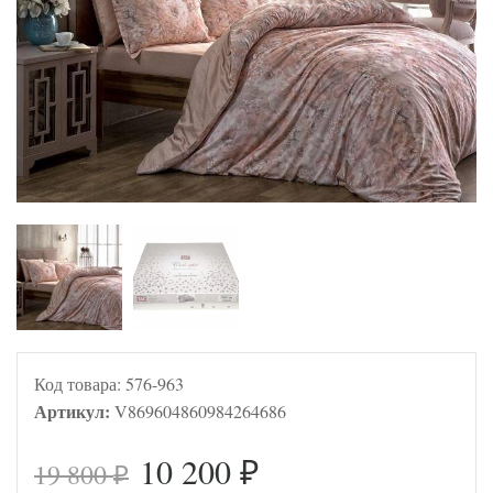
Код товара:
576-963
Артикул:
V869604860984264686
10 200
19 800
₽
₽