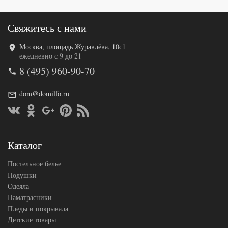
Свяжитесь с нами
Москва, площадь Журавлёва, 10с1
Код товара
570-873
ежедневно с 9 до 21
FIR1256
8 (495) 960-90-70
Артикул
5000137
38
Сатин
dom@domilfo.ru
Ткань
люкс
Размер
160х220
пододеяльника
Размер
240х280
простыни
Каталог
Размер
50х70
наволочек
(2шт)
Постельное белье
Sarev
Производитель
(Турция)
Подушки
Одеяла
Наматрасники
Пледы и покрывала
Детские товары