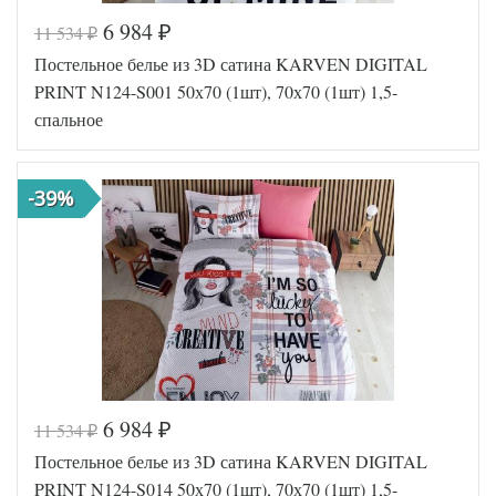
6 984
11 534
₽
₽
Постельное белье из 3D сатина KARVEN DIGITAL
PRINT N124-S001 50х70 (1шт), 70х70 (1шт) 1,5-
спальное
-39%
6 984
11 534
₽
₽
Код товара
570-297
Постельное белье из 3D сатина KARVEN DIGITAL
FIR8681
Артикул
5693026
PRINT N124-S014 50х70 (1шт), 70х70 (1шт) 1,5-