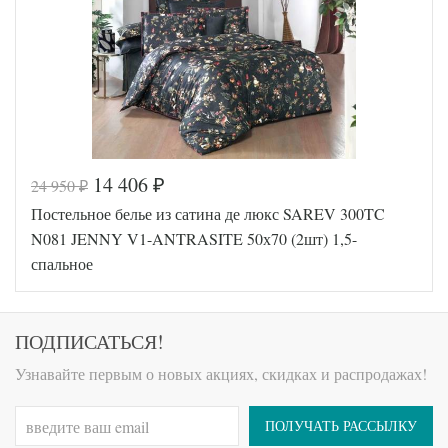
Размер
160х240
простыни
Размер
50х70
наволочек
(2шт)
Karven
Производитель
(Турция)
14 406
24 950
₽
₽
Код товара
570-872
Постельное белье из сатина де люкс SAREV 300TC
FIR1256
Артикул
5000129
N081 JENNY V1-ANTRASITE 50х70 (2шт) 1,5-
15
спальное
Сатин
Ткань
люкс
Размер
160х220
пододеяльника
ПОДПИСАТЬСЯ!
Размер
240х280
простыни
Узнавайте первым о новых акциях, скидках и распродажах!
Размер
50х70
наволочек
(2шт)
Sarev
Производитель
ПОЛУЧАТЬ РАССЫЛКУ
(Турция)