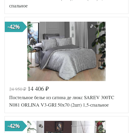
55
спальное
Сатин
Ткань
люкс
Размер
160х220
пододеяльника
-42%
Размер
160х240
простыни
Размер
50х70
наволочек
(2шт)
Karven
Производитель
(Турция)
14 406
24 950
₽
₽
Код товара
570-526
Постельное белье из сатина де люкс SAREV 300TC
FIR8681
Артикул
5693027
N081 ORLINA V3-GRI 50х70 (2шт) 1,5-спальное
85
Сатин
Ткань
люкс
Размер
-42%
160х220
пододеяльника