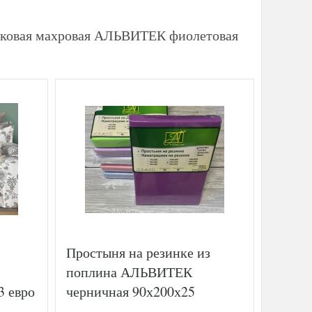
опковая махровая АЛЬВИТЕК фиолетовая
Простыня на резинке из
Постел
поплина АЛЬВИТЕК
сатин
3 евро
черничная 90х200х25
50х70 