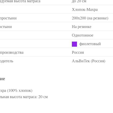
ндуемая высота матраса
до 20 см
Хлопок-Махра
 простыни
200х200 (на резинке)
остыни
На резинке
Однотонное
фиолетовый
 производства
Россия
одитель
АльВиТек (Россия)
ие
ахра (100% хлопок)
ьная высота матраса: 20 см