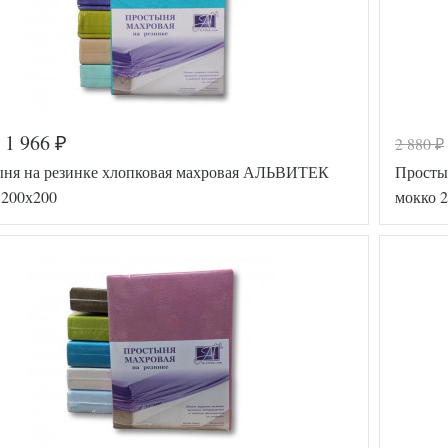
1 966
2 880
₽
₽
ня на резинке хлопковая махровая АЛЬВИТЕК
Просты
 200х200
мокко 