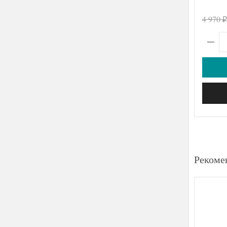
4 970
₽
Рекоме