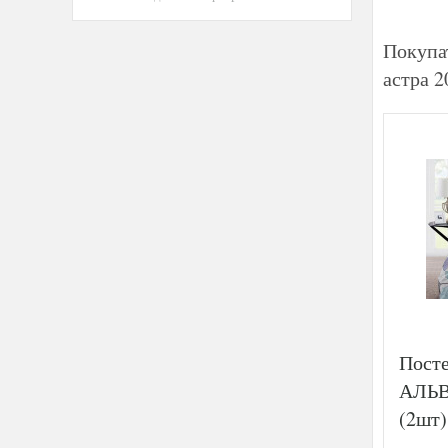
Покупа
астра 2
Посте
АЛЬВ
(2шт)