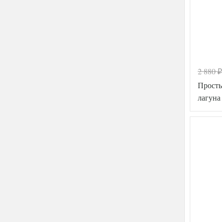
2 880
₽
Просты
лагуна