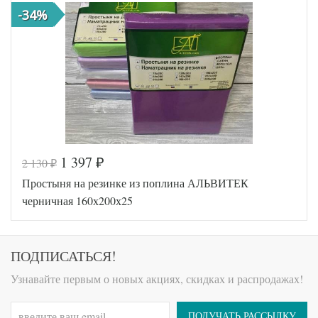
простыни
резинке)
-34%
АльВиТек
Производитель
(Россия)
1 397
2 130
₽
₽
Код товара
516-677
Простыня на резинке из поплина АЛЬВИТЕК
AL460704
Артикул
8010693
черничная 160х200х25
Ткань
Поплин
160х200
Размер
(на
простыни
резинке)
ПОДПИСАТЬСЯ!
АльВиТек
Производитель
(Россия)
Узнавайте первым о новых акциях, скидках и распродажах!
ПОЛУЧАТЬ РАССЫЛКУ