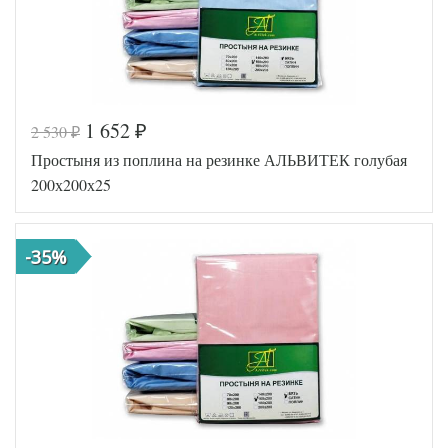
1 652
2 530
₽
₽
Код товара
516-660
Простыня из поплина на резинке АЛЬВИТЕК голубая
AL460704
Артикул
8010747
200х200х25
Ткань
Поплин
180х200
Размер
(на
простыни
резинке)
-35%
АльВиТек
Производитель
(Россия)