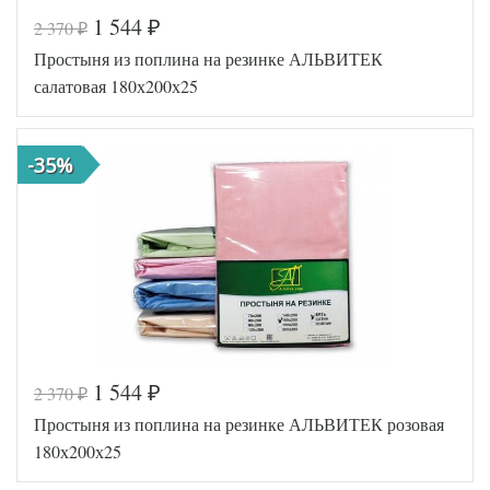
1 544
2 370
₽
₽
Код товара
546-618
Простыня из поплина на резинке АЛЬВИТЕК
AL460704
Артикул
8020593
салатовая 180х200х25
Ткань
Поплин
180х200
Размер
(на
простыни
резинке)
-35%
АльВиТек
Производитель
(Россия)
1 544
2 370
₽
₽
Код товара
517-064
Простыня из поплина на резинке АЛЬВИТЕК розовая
AL460704
Артикул
8010778
180х200х25
Ткань
Поплин
180х200