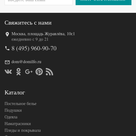
Свяжитесь с нами
Москва, площадь Журавлёва, 10с1
Код товара
546-617
ежедневно с 9 до 21
AL460704
Артикул
8 (495) 960-90-70
8020586
Ткань
Поплин
dom@domilfo.ru
160х200
Размер
(на
простыни
резинке)
АльВиТек
Производитель
(Россия)
Каталог
Постельное белье
Подушки
Одеяла
Наматрасники
Пледы и покрывала