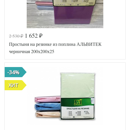
1 652
2 530
₽
₽
Код товара
516-709
Простыня на резинке из поплина АЛЬВИТЕК
AL460704
Артикул
8010785
черничная 200х200х25
Ткань
Поплин
200х200
Размер
(на
простыни
резинке)
-34%
АльВиТек
Производитель
(Россия)
ХИТ