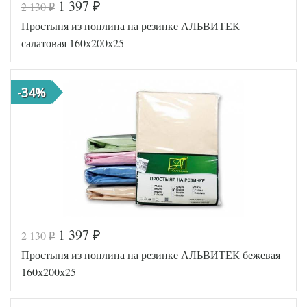
1 397
2 130
₽
₽
Код товара
546-619
Простыня из поплина на резинке АЛЬВИТЕК
AL460704
Артикул
8020609
салатовая 160х200х25
Ткань
Поплин
200х200
Размер
(на
простыни
резинке)
-34%
АльВиТек
Производитель
(Россия)
1 397
2 130
₽
₽
Код товара
516-402
Простыня из поплина на резинке АЛЬВИТЕК бежевая
AL460704
Артикул
8010730
160х200х25
Ткань
Поплин
160х200
Размер
(на