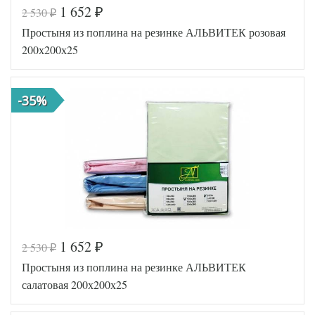
1 652
2 530
₽
₽
Код товара
516-514
Простыня из поплина на резинке АЛЬВИТЕК розовая
AL460704
Артикул
8010792
200х200х25
Ткань
Поплин
200х200
Размер
(на
простыни
резинке)
-35%
АльВиТек
Производитель
(Россия)
1 652
2 530
₽
₽
Код товара
516-765
Простыня из поплина на резинке АЛЬВИТЕК
AL460704
Артикул
8010815
салатовая 200х200х25
Ткань
Поплин
200х200
Размер