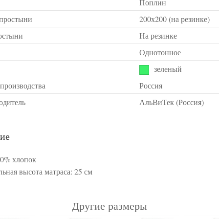
Поплин
 простыни
200х200 (на резинке)
остыни
На резинке
Однотонное
зеленый
 производства
Россия
одитель
АльВиТек (Россия)
ие
00% хлопок
ьная высота матраса: 25 см
Другие размеры