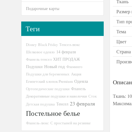
Ткань
Подарочные карты
Размер
Тип пр
Теги
Тема
Цвет
Disney
Black Friday
Тенсел-люкс
Страна
14 февраля
Шелковое одеяло
ХИТ ПРОДАЖ
Фланель-тенсел
Произв
Новый год
Подушки
Фламинго
Подушки для беременных
Акция
Описан
Одеяла
Египетский хлопок Premium
Ортопедические подушки
Фланель
Ткань: 1
Декоративные подушки и наволочки
Сток
23 февраля
Максимал
Тенсел
Детская подушка
Постельное белье
Фланель-люкс
С простыней на резинке