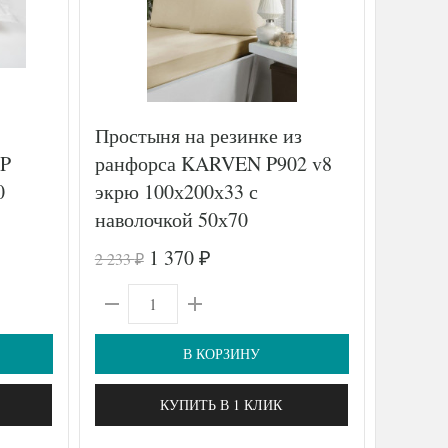
Простыня на резинке из
Прост
P
ранфорса KARVEN P902 v8
сатин
0
экрю 100х200х33 с
BS2426
наволочкой 50х70
240х2
1 370
2 233
3 010
₽
₽
₽
В КОРЗИНУ
КУПИТЬ В 1 КЛИК