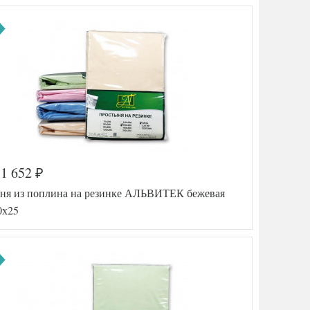
1 652
₽
а
546-619
ня из поплина на резинке АЛЬВИТЕК бежевая
AL460704
8020609
0х25
Поплин
200х200
(на
резинке)
АльВиТек
тель
(Россия)