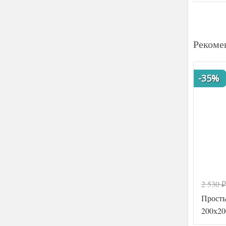
Рекоме
-35%
2 530
₽
Просты
200х20