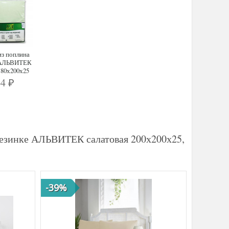
з поплина
 АЛЬВИТЕК
180х200х25
44
₽
резинке АЛЬВИТЕК салатовая 200х200х25,
-39%
-41%