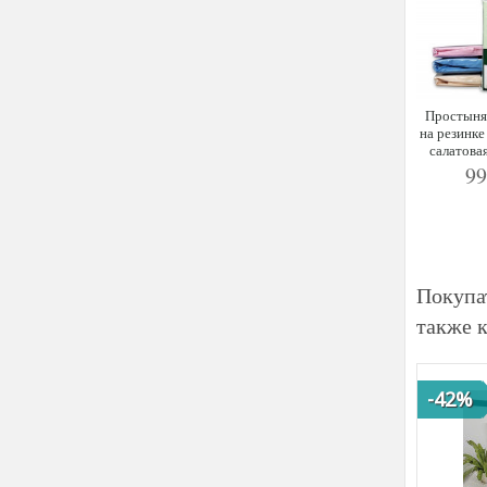
Простыня
на резин
салатова
9
Покупа
также 
-42%