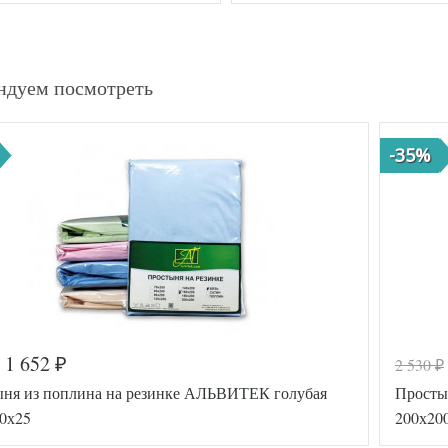
ндуем посмотреть
-35%
1 652
2 530
₽
₽
ня из поплина на резинке АЛЬВИТЕК голубая
Просты
0х25
200х20