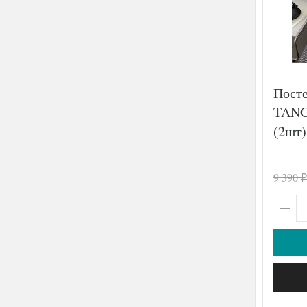
Посте
TANG
(2шт)
9 390
₽