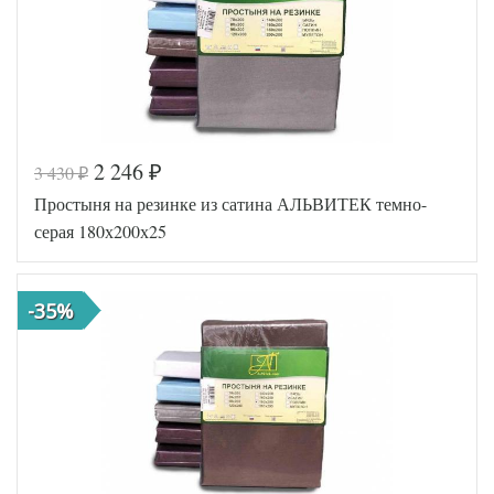
2 246
3 430
₽
₽
Код товара
517-070
Простыня на резинке из сатина АЛЬВИТЕК темно-
AL460704
Артикул
8010532
серая 180х200х25
Ткань
Сатин
180х200
Размер
(на
простыни
резинке)
-35%
АльВиТек
Производитель
(Россия)