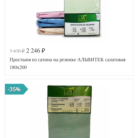
2 246
3 430
₽
₽
Код товара
516-601
Простыня из сатина на резинке АЛЬВИТЕК салатовая
AL460704
Артикул
8010549
180х200
Ткань
Сатин
180х200
Размер
(на
простыни
резинке)
-35%
АльВиТек
Производитель
(Россия)