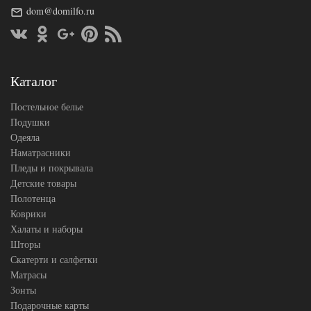
dom@domilfo.ru
180х200
Размер
(на
простыни
резинке)
АльВиТек
Производитель
(Россия)
Каталог
Постельное белье
Подушки
Одеяла
Наматрасники
Пледы и покрывала
Детские товары
Полотенца
Коврики
Халаты и наборы
Шторы
Скатерти и салфетки
Матрасы
Зонты
Подарочные карты