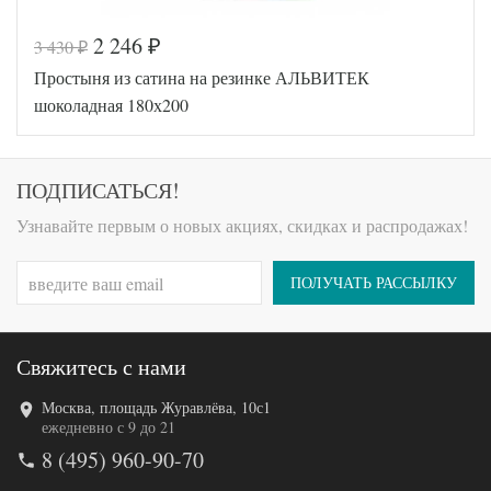
2 246
3 430
₽
₽
Код товара
546-646
Простыня из сатина на резинке АЛЬВИТЕК
AL200092
Артикул
5578514
шоколадная 180х200
Ткань
Сатин
180х200
Размер
(на
простыни
резинке)
ПОДПИСАТЬСЯ!
АльВиТек
Производитель
(Россия)
Узнавайте первым о новых акциях, скидках и распродажах!
ПОЛУЧАТЬ РАССЫЛКУ
Свяжитесь с нами
Москва, площадь Журавлёва, 10с1
Код товара
516-657
ежедневно с 9 до 21
AL460704
Артикул
8 (495) 960-90-70
8016862
Ткань
Сатин