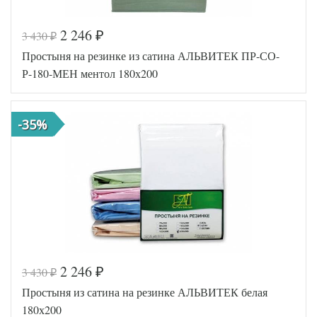
2 246
3 430
₽
₽
Код товара
516-524
Простыня на резинке из сатина АЛЬВИТЕК ПР-СО-
AL460704
Артикул
8010563
Р-180-МЕН ментол 180х200
Ткань
Сатин
180х200
Размер
(на
простыни
резинке)
-35%
АльВиТек
Производитель
(Россия)
2 246
3 430
₽
₽
Код товара
549-266
Простыня из сатина на резинке АЛЬВИТЕК белая
AL200092
Артикул
5610054
180х200