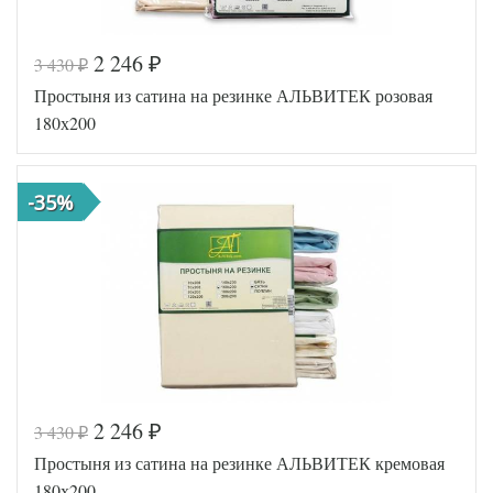
2 246
3 430
₽
₽
Код товара
576-632
Простыня из сатина на резинке АЛЬВИТЕК розовая
AL200092
Артикул
5641171
180х200
Ткань
Сатин
180х200
Размер
(на
простыни
резинке)
-35%
АльВиТек
Производитель
(Россия)
2 246
3 430
₽
₽
Код товара
516-653
Простыня из сатина на резинке АЛЬВИТЕК кремовая
AL460704
Артикул
8010556
180х200