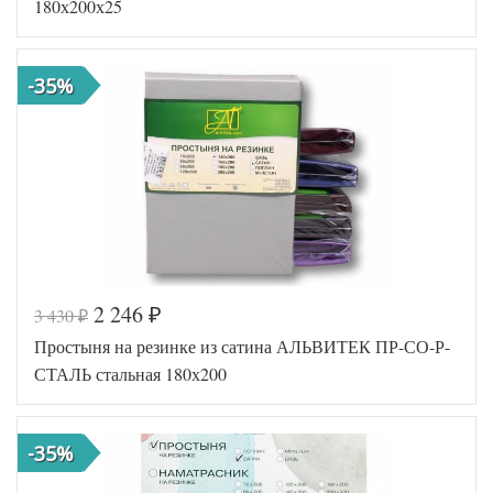
180х200х25
-35%
2 246
3 430
₽
₽
Код товара
546-628
Простыня на резинке из сатина АЛЬВИТЕК ПР-СО-Р-
AL460704
Артикул
8020289
СТАЛЬ стальная 180х200
Ткань
Сатин
180х200
Размер
(на
простыни
резинке)
-35%
АльВиТек
Производитель
(Россия)