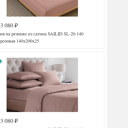
3 080
₽
а
557-169
я на резинке из сатина SAILID SL-20-140
SLD-SL
-4-140
-розовая 140х200х25
Сатин
140х200
(на
резинке)
Sailid
тель
(Китай)
3 080
₽
а
573-184