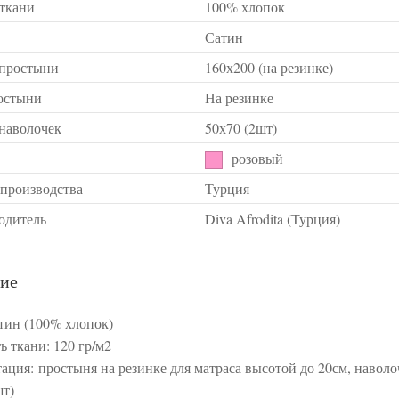
 ткани
100% хлопок
Сатин
 простыни
160х200 (на резинке)
остыни
На резинке
 наволочек
50х70 (2шт)
розовый
 производства
Турция
одитель
Diva Afrodita (Турция)
ие
атин (100% хлопок)
ь ткани: 120 гр/м2
ация: простыня на резинке для матраса высотой до 20см, навол
шт)