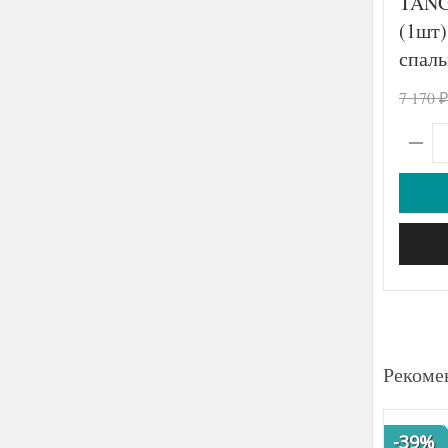
TANG
(1шт)
спаль
7 170
₽
Рекоме
-39%