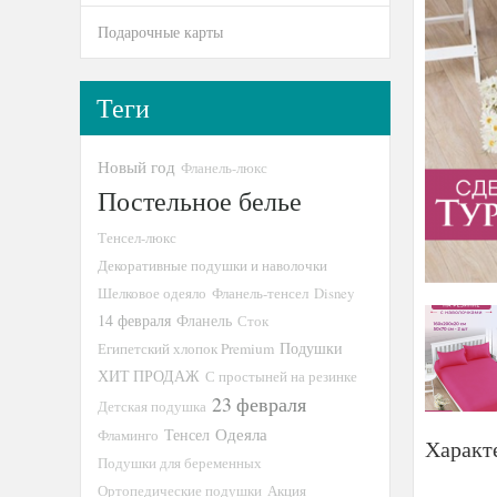
Подарочные карты
Теги
Новый год
Фланель-люкс
Постельное белье
Тенсел-люкс
Декоративные подушки и наволочки
Шелковое одеяло
Фланель-тенсел
Disney
14 февраля
Фланель
Сток
Подушки
Египетский хлопок Premium
ХИТ ПРОДАЖ
С простыней на резинке
23 февраля
Детская подушка
Тенсел
Одеяла
Фламинго
Характ
Подушки для беременных
Ортопедические подушки
Акция