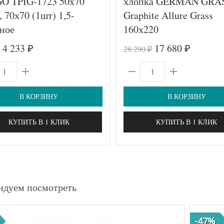
O TPIG-1723 50х70
хлопка GERMAN GRA
, 70х70 (1шт) 1,5-
Graphite Allure Grass
ное
160х220
4 233
17 680
28 290
₽
₽
₽
В КОРЗИНУ
В КОРЗИНУ
КУПИТЬ В 1 КЛИК
КУПИТЬ В 1 КЛИК
ндуем посмотреть
-47%