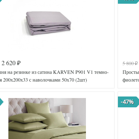
2 620
5 800
₽
₽
ня на резинке из сатина KARVEN P901 V1 темно-
Простын
я 200х200х33 с наволочками 50х70 (2шт)
фиолет
-47%