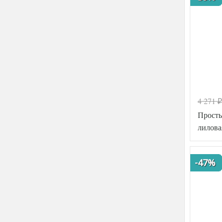
4 271
₽
Просты
лилова
-47%