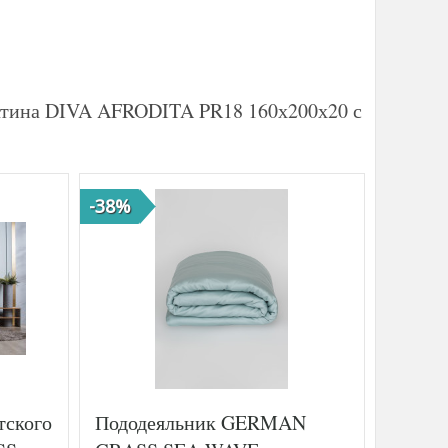
сатина DIVA AFRODITA PR18 160х200х20 с
-38%
-41%
тского
Пододеяльник GERMAN
Постел