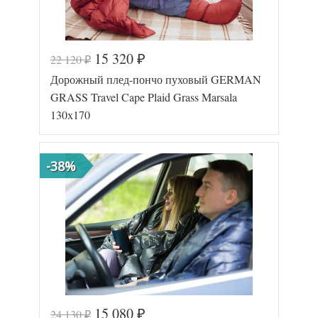
15 320
22 120
₽
₽
Код товара
577-726
Дорожный плед-пончо пуховый GERMAN
GG-25131
Артикул
7
GRASS Travel Cape Plaid Grass Marsala
Размер пледа/
130х170
130х170
покрывала
Лаке/
Ткань
Батист
German
-38%
Производитель
Grass
(Австрия)
15 080
24 130
₽
₽