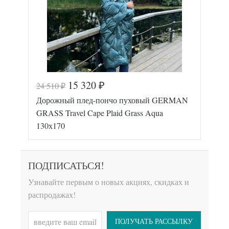
15 320
24 510
₽
₽
Код товара
577-572
Дорожный плед-пончо пуховый GERMAN
GG-23131
Артикул
7
GRASS Travel Cape Plaid Grass Aqua
Размер пледа/
130х170
130х170
покрывала
Лаке/
Ткань
Батист
German
ПОДПИСАТЬСЯ!
Производитель
Grass
(Австрия)
Узнавайте первым о новых акциях, скидках и
распродажах!
ПОЛУЧАТЬ РАССЫЛКУ