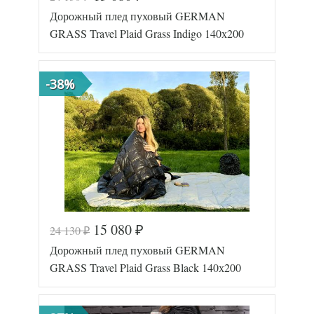
Код товара
577-725
Дорожный плед пуховый GERMAN
GG-26131
Артикул
7
GRASS Travel Plaid Grass Indigo 140х200
Размер пледа/
130х170
покрывала
Лаке/
Ткань
Батист
-38%
German
Производитель
Grass
(Австрия)
15 080
24 130
₽
₽
Код товара
577-723
Дорожный плед пуховый GERMAN
GG-34425
Артикул
1
GRASS Travel Plaid Grass Black 140х200
Размер пледа/
140х200
покрывала
Ткань
Лаке