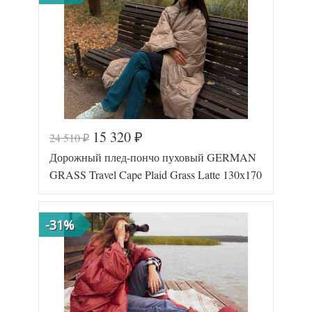
(Австрия)
15 320
24 510
₽
₽
Код товара
577-729
Дорожный плед-пончо пуховый GERMAN
GG-34131
Артикул
7
GRASS Travel Cape Plaid Grass Latte 130х170
Размер пледа/
130х170
покрывала
Лаке/
Ткань
Батист
-31%
German
Производитель
Grass
(Австрия)