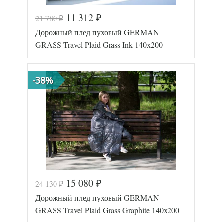
11 312
21 780
₽
₽
Код товара
577-577
Дорожный плед пуховый GERMAN
GG-74415
Артикул
1
GRASS Travel Plaid Grass Ink 140х200
Размер пледа/
140х200
покрывала
Лаке/
Ткань
Батист
-38%
German
Производитель
Grass
(Австрия)
15 080
24 130
₽
₽
Код товара
577-578
Дорожный плед пуховый GERMAN
GG-34415
Артикул
1
GRASS Travel Plaid Grass Graphite 140х200
Размер пледа/
140х200