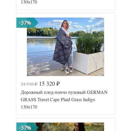
130х170
-37%
15 320
24 510
₽
₽
Код товара
577-730
Дорожный плед-пончо пуховый GERMAN
GG-94131
Артикул
7
GRASS Travel Cape Plaid Grass Indigo
Размер пледа/
130х170
130х170
покрывала
Лаке/
Ткань
Батист
German
-37%
Производитель
Grass