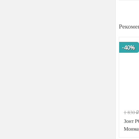
Рекоме
-40%
1 830
₽
Зонт 
Монма