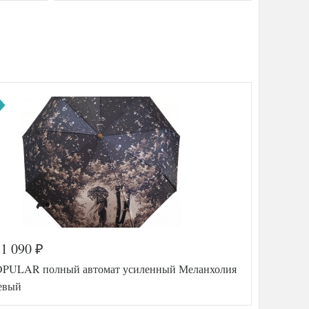
1 090
₽
OPULAR полный автомат усиленный Меланхолия
евый