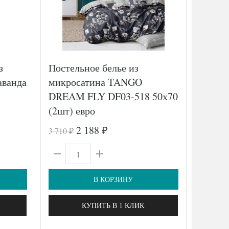
з
Постельное белье из
Постел
ванда
микросатина TANGO
египет
DREAM FLY DF03-518 50х70
с летн
(2шт) евро
ASABE
50х70 
2 188
3 710
22 780
₽
₽
₽
В КОРЗИНУ
КУПИТЬ В 1 КЛИК