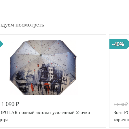
ндуем посмотреть
-40%
1 090
1 830
₽
₽
POPULAR полный автомат усиленный Улочки
Зонт P
ртра
коричн