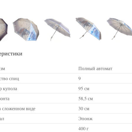
еристики
зм
Полный автомат
ство спиц
9
р купола
95 см
зонта
58,5 см
в сложенном виде
30 см
ал
Эпонж
400 г