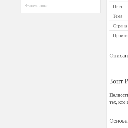
Фланель-люкс
Цвет
Тема
Страна
Произв
Описан
Зонт P
Полность
тех, кто
Основн