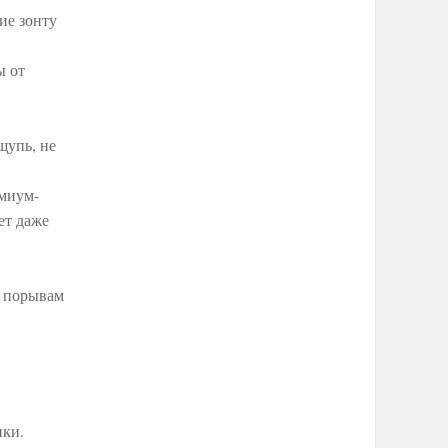
ие зонту
ы от
щупь, не
миум-
ет даже
м порывам
пки.