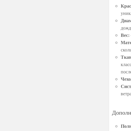
Крас
уник
Диам
дожд
Вес:
Мате
скол
Ткан
клас
посл
Чехо
Сист
ветра
Дополн
Полн