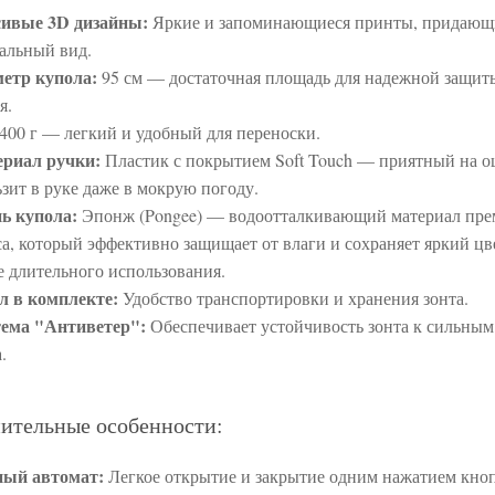
ивые 3D дизайны:
Яркие и запоминающиеся принты, придающ
альный вид.
етр купола:
95 см — достаточная площадь для надежной защит
я.
400 г — легкий и удобный для переноски.
риал ручки:
Пластик с покрытием Soft Touch — приятный на о
ьзит в руке даже в мокрую погоду.
ь купола:
Эпонж (Pongee) — водоотталкивающий материал пре
са, который эффективно защищает от влаги и сохраняет яркий цв
е длительного использования.
л в комплекте:
Удобство транспортировки и хранения зонта.
ема "Антиветер":
Обеспечивает устойчивость зонта к сильны
.
ительные особенности:
ый автомат:
Легкое открытие и закрытие одним нажатием кно