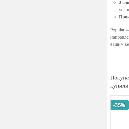
3 сл
усло
Прои
Popular 
направле
вашим ве
Покупа
купили
-35%