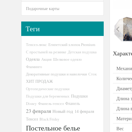
Подарочные карты
Теги
Тенсел-люкс
Египетский хлопок Premium
С простыней на резинке
Детская подушка
Характ
Одеяла
Акция
Шелковое одеяло
Фламинго
Механи
Декоративные подушки и наволочки
Сток
Количе
ХИТ ПРОДАЖ
Диамет
Ортопедические подушки
Подушки
Подушки для беременных
Длина 
Disney
Фланель-тенсел
Фланель
Длина 
23 февраля
Новый год
14 февраля
Матери
Тенсел
Black Friday
Постельное белье
Вес