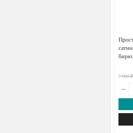
Прост
сати
бирюз
3 060
₽