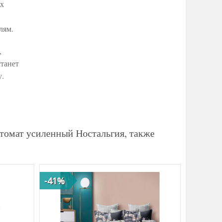
их
лям.
,
станет
у.
томат усиленный Ностальгия, также
-41%
-30%