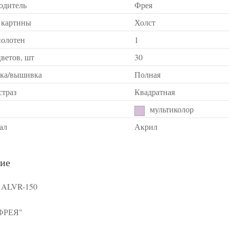
одитель
Фрея
 картины
Холст
полотен
1
ветов, шт
30
ка/вышивка
Полная
страз
Квадратная
мультиколор
ал
Акрил
ие
 ALVR-150
"ФРЕЯ"