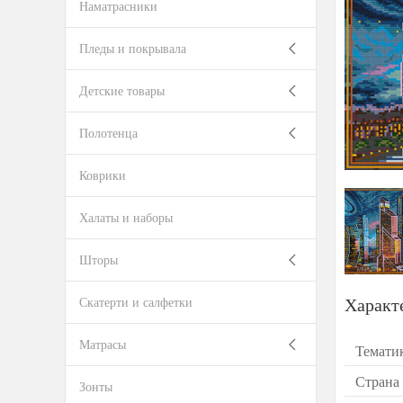
Наматрасники
Пледы и покрывала
Детские товары
Полотенца
Коврики
Халаты и наборы
Шторы
Характ
Скатерти и салфетки
Матрасы
Темати
Страна
Зонты