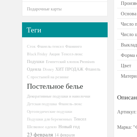
Произв
Подарочные карты
Основа
Число 
Теги
Число ц
Выклад
Сток
Фланель-тенсел
Фламинго
Black Friday
Акция
Тенсел-люкс
Форма 
Подушки
Египетский хлопок Premium
Цвет
Одеяла
ХИТ ПРОДАЖ
Disney
Фланель
Матери
С простыней на резинке
Постельное белье
Описан
Декоративные подушки и наволочки
Детская подушка
Фланель-люкс
Артикул:
Ортопедические подушки
Тенсел
Подушки для беременных
Новый год
Марка: 
Шелковое одеяло
23 февраля
14 февраля