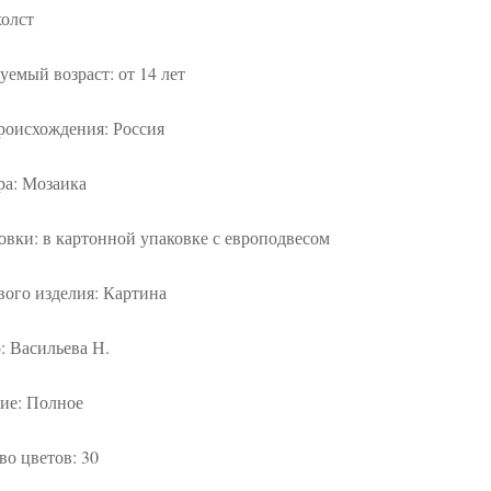
холст
уемый возраст: от 14 лет
роисхождения: Россия
ра: Мозаика
овки: в картонной упаковке с европодвесом
вого изделия: Картина
: Васильева Н.
ие: Полное
во цветов: 30