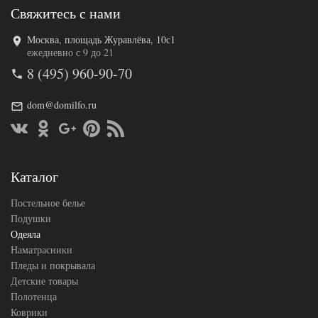
Свяжитесь с нами
Москва, площадь Журавлёва, 10с1
Код товара
517-958
ежедневно с 9 до 21
AL4607048005
Артикул
8 (495) 960-90-70
873
Ширина х
140х205 (1,5-
Длина
сп)
dom@domilfo.ru
Сезонность
Легкое
Лебяжий пух
Наполнитель
искусственный
Ткань
Тик
АльВиТек
Каталог
Производитель
(Россия)
Постельное белье
Подушки
Одеяла
Наматрасники
Пледы и покрывала
Детские товары
Полотенца
Коврики