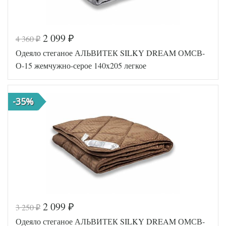
2 099
4 360
₽
₽
Код товара
517-910
Одеяло стеганое АЛЬВИТЕК SILKY DREAM ОМСВ-
AL4607048013
Артикул
540
О-15 жемчужно-серое 140x205 легкое
Ширина х
140х205 (1,5-
Длина
сп)
Сезонность
Легкое
-35%
Лебяжий пух
Наполнитель
искусственный
Ткань
Микрофибра
АльВиТек
Производитель
(Россия)
2 099
3 250
₽
₽
Код товара
570-043
Одеяло стеганое АЛЬВИТЕК SILKY DREAM ОМСВ-
AL4607048021
Артикул