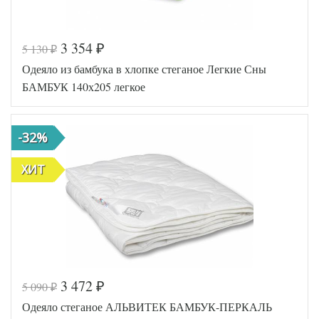
3 354
5 130
₽
₽
Код товара
546-424
Одеяло из бамбука в хлопке стеганое Легкие Сны
AL460704
Артикул
8018248
БАМБУК 140х205 легкое
Ширина х
140х205
Длина
(1,5-сп)
Сезонность
Легкое
-32%
Овечья
Наполнитель
шерсть /
Полиэфир
ХИТ
Ткань
Тик
АльВиТек
Производитель
(Россия)
3 472
5 090
₽
₽
Код товара
517-568
Одеяло стеганое АЛЬВИТЕК БАМБУК-ПЕРКАЛЬ
AGD-140
Артикул
(40)04-БВ