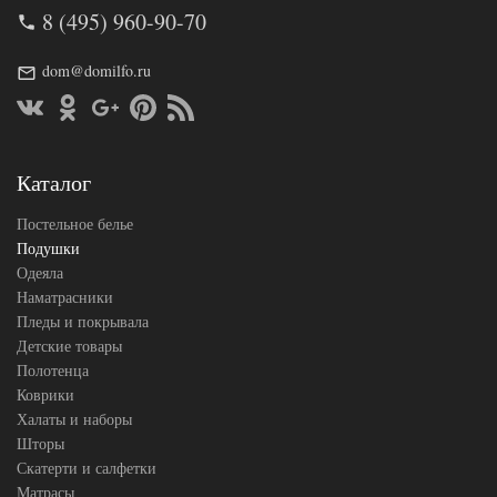
AL4607048003
Артикул
8 (495) 960-90-70
312
Плотность
Средняя
Размер
dom@domilfo.ru
50х68
подушки
Лебяжий пух
Наполнитель
искусственный
Ткань
Сатин
АльВиТек
Каталог
Производитель
(Россия)
Постельное белье
Подушки
Одеяла
Наматрасники
Пледы и покрывала
Детские товары
Полотенца
Коврики
Халаты и наборы
Шторы
Скатерти и салфетки
Матрасы