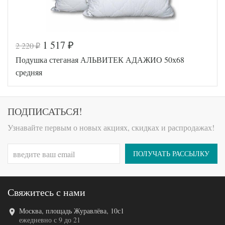
1 517
2 220
₽
₽
Код товара
575-433
Подушка стеганая АЛЬВИТЕК АДАЖИО 50х68
AL4607048010
Артикул
396
средняя
Плотность
Средняя
Размер
50х68
подушки
Искусственный
ПОДПИСАТЬСЯ!
Наполнитель
шелк
Хлопок-
Узнавайте первым о новых акциях, скидках и распродажах!
Ткань
Вискоза
АльВиТек
Производитель
(Россия)
ПОЛУЧАТЬ РАССЫЛКУ
Свяжитесь с нами
Москва, площадь Журавлёва, 10с1
Код товара
546-590
ежедневно с 9 до 21