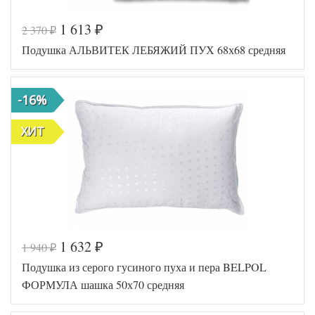
1 613
2 370
₽
₽
Код товара
572-650
Подушка АЛЬВИТЕК ЛЕБЯЖИЙ ПУХ 68х68 средняя
BP46300
Артикул
4657343
3
Плотность
Средняя
-16%
Размер
68х68
подушки
Гусиный
ХИТ
Наполнитель
пух и
перо
Ткань
Тик
Belpol
Производитель
(Россия)
1 632
1 940
₽
₽
Код товара
545-320
Подушка из серого гусиного пуха и пера BELPOL
AL4607048004
Артикул
333
ФОРМУЛА шашка 50х70 средняя
Плотность
Средняя
Размер
68х68