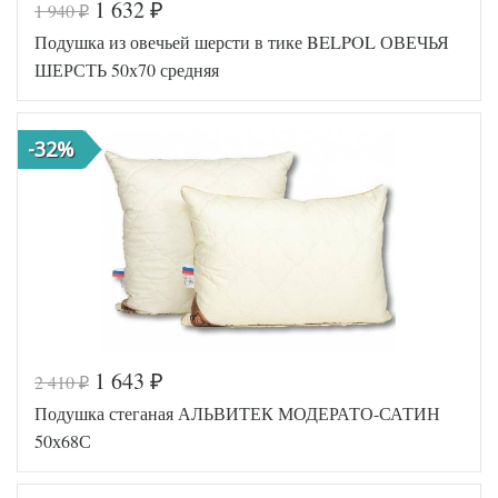
1 632
1 940
₽
₽
Код товара
547-311
Подушка из овечьей шерсти в тике BELPOL ОВЕЧЬЯ
BP4607145
Артикул
755572
ШЕРСТЬ 50х70 средняя
Плотность
Средняя
Размер
50х68
подушки
-32%
Верблюжья
Наполнитель
шерсть /
Полиэфир
Ткань
Тик
Belpol
Производитель
(Россия)
1 643
2 410
₽
₽
Код товара
547-314
Подушка стеганая АЛЬВИТЕК МОДЕРАТО-САТИН
BP4607
Артикул
1457571
50х68С
01
Плотность
Средняя
Размер