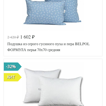
АльВиТек
Производитель
(Россия)
1 602
2 420
₽
₽
Код товара
361-800
Подушка из серого гусиного пуха и пера BELPOL
AL4607048
Артикул
003381
ФОРМУЛА перья 70х70 средняя
Плотность
Средняя
Размер
50х68
подушки
-32%
Верблюжья
Наполнитель
шерсть
Ткань
Тик
ХИТ
АльВиТек
Производитель
(Россия)