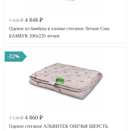
4 848
7 420
₽
₽
Код товара
574-680
Одеяло из бамбука в хлопке стеганое Легкие Сны
AL4607048022
Артикул
030
БАМБУК 200х220 легкое
Ширина х
200х220 (евро)
Длина
Сезонность
Легкое
-32%
Лебяжий пух
Наполнитель
искусственный
Ткань
Микрофибра
АльВиТек
Производитель
(Россия)
4 860
7 130
₽
₽
Код товара
517-572
Одеяло стеганое АЛЬВИТЕК ОВЕЧЬЯ ШЕРСТЬ
AGD-200
Артикул
(40)04-БВ