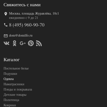
Свяжитесь с нами
Москва, площадь Журавлёва, 10с1
Код товара
517-859
ежедневно с 9 до 21
AL4607048
Артикул
8 (495) 960-90-70
003176
Ширина х
200х220
Длина
(евро)
dom@domilfo.ru
Сезонность
Легкое
Бамбуковое
Наполнитель
волокно
Ткань
Перкаль
АльВиТек
Каталог
Производитель
(Россия)
Постельное белье
Подушки
Одеяла
Наматрасники
Пледы и покрывала
Детские товары
Полотенца
Коврики