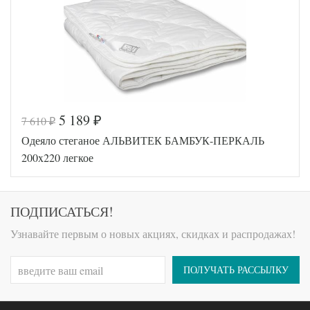
Ткань
Тик
АльВиТек
Производитель
(Россия)
5 189
7 610
₽
₽
Код товара
517-621
Одеяло стеганое АЛЬВИТЕК БАМБУК-ПЕРКАЛЬ
AGD-200
Артикул
(32)04-О
200x220 легкое
ШО
Ширина х
200х220
Длина
(евро)
Сезонность
Легкое
ПОДПИСАТЬСЯ!
Овечья
Наполнитель
шерсть /
Узнавайте первым о новых акциях, скидках и распродажах!
Полиэфир
Ткань
Хлопок
Легкие
ПОЛУЧАТЬ РАССЫЛКУ
Производитель
Сны
(Россия)