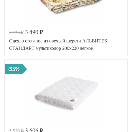
3 490
5 130
₽
₽
Одеяло стеганое из овечьей шерсти АЛЬВИТЕК
СТАНДАРТ мультиколор 200х220 легкое
-35%
3 606
5 520
₽
₽