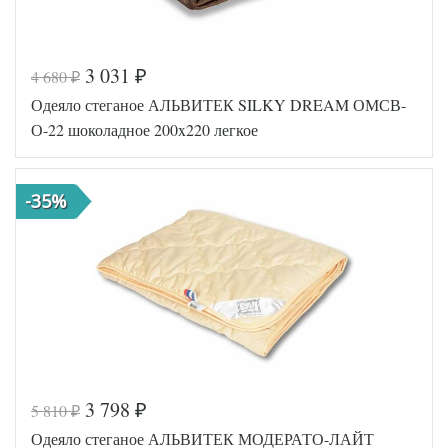
3 031
4 680
₽
₽
Код товара
570-042
Одеяло стеганое АЛЬВИТЕК SILKY DREAM ОМСВ-
AL4607048021
Артикул
743
О-22 шоколадное 200x220 легкое
Ширина х
200х220 (евро)
Длина
Сезонность
Легкое
-35%
Лебяжий пух
Наполнитель
искусственный
Ткань
Микрофибра
АльВиТек
Производитель
(Россия)
3 798
5 810
₽
₽
Код товара
570-045
Одеяло стеганое АЛЬВИТЕК МОДЕРАТО-ЛАЙТ
AL4607048021
Артикул