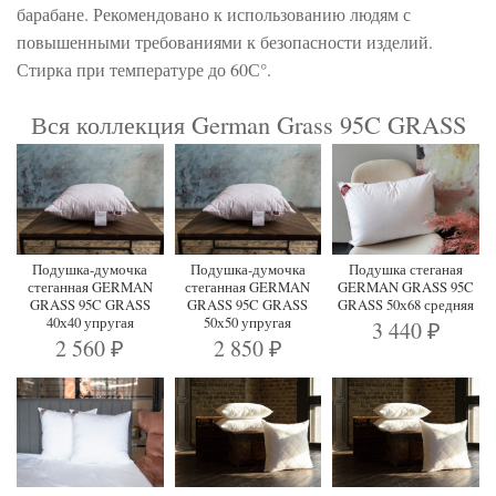
барабане. Рекомендовано к использованию людям с
повышенными требованиями к безопасности изделий.
Стирка при температуре до 60С°.
Вся коллекция German Grass 95C GRASS
Подушка-думочка
Подушка-думочка
Подушка стеганая
стеганная GERMAN
стеганная GERMAN
GERMAN GRASS 95C
GRASS 95C GRASS
GRASS 95C GRASS
GRASS 50х68 средняя
40х40 упругая
50х50 упругая
3 440
₽
2 560
2 850
₽
₽