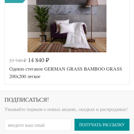
Хлопок
Ткань
Сатин
German
Производитель
Grass
(Австрия)
14 840
23 740
₽
₽
Код товара
554-797
Одеяло стеганое GERMAN GRASS BAMBOO GRASS
Артикул
HO-04207
Ширина х
200х220
200x200 легкое
Длина
(евро)
Сезонность
Легкое
Бамбуковое
Наполнитель
волокно
ПОДПИСАТЬСЯ!
Мако-
Ткань
сатин
Узнавайте первым о новых акциях, скидках и распродажах!
Flaum
Производитель
Home
(Россия)
ПОЛУЧАТЬ РАССЫЛКУ