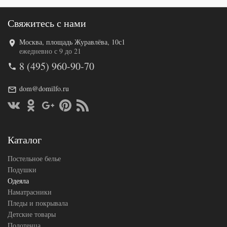
Свяжитесь с нами
Москва, площадь Журавлёва, 10с1
Код товара
543-588
ежедневно с 9 до 21
Артикул
GG-169191
8 (495) 960-90-70
Ширина х
200х200
Длина
(евро)
Сезонность
Легкое
dom@domilfo.ru
Бамбуковое
Наполнитель
волокно
Ткань
Сатин
German
Производитель
Grass
Каталог
(Австрия)
Постельное белье
Подушки
Одеяла
Наматрасники
Пледы и покрывала
Детские товары
Полотенца