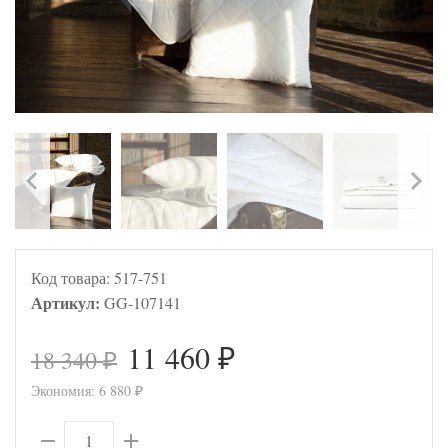
Код товара:
517-751
Артикул:
GG-107141
11 460
18 340
₽
₽
Экономия:
6 880
₽