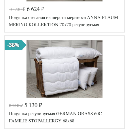
6 624
10 730
₽
₽
Код товара
351-000
Подушка стеганая из шерсти мериноса ANNA FLAUM
Артикул
GG-169110
Плотность
Регулируемая
MERINO KOLLEKTION 70х70 регулируемая
Размер
50х68
подушки
Бамбуковое
Наполнитель
-38%
волокно
Ткань
Сатин
German Grass
Производитель
(Австрия)
5 130
8 210
₽
₽
Код товара
554-887
Подушка регулируемая GERMAN GRASS 60C
Артикул
WM-32700
Плотность
Регулируемая
FAMILIE STOPALLERGY 68х68
Размер
70х70