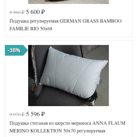
5 600
8 960
₽
₽
Код товара
554-825
Подушка регулируемая GERMAN GRASS BAMBOO
Артикул
HH-08700
Плотность
Регулируемая
FAMILIE BIO 50х68
Размер
70х70
подушки
Полиэфирное
Наполнитель
-38%
волокно
Тенсел-
Ткань
Хлопок
Flaum Home
Производитель
(Россия)
5 596
9 070
₽
₽
Код товара
350-800
Подушка стеганая из шерсти мериноса ANNA FLAUM
Артикул
GG-FB-3210
Плотность
Регулируемая
MERINO KOLLEKTION 50х70 регулируемая
Размер