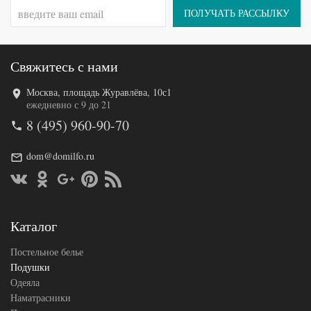
ПОЛУЧАТЬ РАССЫЛКУ
Свяжитесь с нами
Москва, площадь Журавлёва, 10с1
Код товара
554-867
ежедневно с 9 до 21
Артикул
WK-31500
8 (495) 960-90-70
Плотность
Регулируемая
Размер
50х70
подушки
dom@domilfo.ru
Полиэфирное
Наполнитель
волокно
Ткань
Сатин
Anna Flaum
Производитель
(Германия)
Каталог
Постельное белье
Подушки
Одеяла
Наматрасники