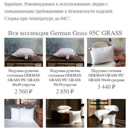
барабане. Рекомендовано к использованию людям с
повышенными требованиями к безопасности изделий.
Стирка при температуре до 60С°.
Вся коллекция German Grass 95C GRASS
Подушка-думочка
Подушка-думочка
Подушка стеганая
стеганная GERMAN
стеганная GERMAN
GERMAN GRASS 95C
GRASS 95C GRASS
GRASS 95C GRASS
GRASS 50х68 средняя
40х40 упругая
50х50 упругая
3 440
₽
2 560
2 850
₽
₽