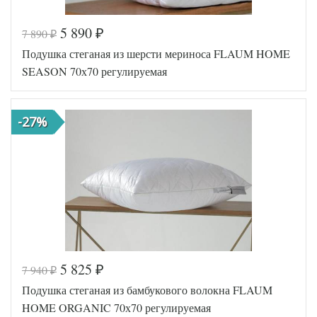
5 890
7 890
₽
₽
Код товара
554-821
Подушка стеганая из шерсти мериноса FLAUM HOME
Артикул
HN-07700
Плотность
Регулируемая
SEASON 70х70 регулируемая
Размер
70х70
подушки
Полиэфирное
Наполнитель
-27%
волокно
Ткань
Мако-сатин
Flaum Home
Производитель
(Россия)
5 825
7 940
₽
₽
Код товара
554-823
Подушка стеганая из бамбукового волокна FLAUM
Артикул
HS-03700
Плотность
Регулируемая
HOME ORGANIC 70х70 регулируемая